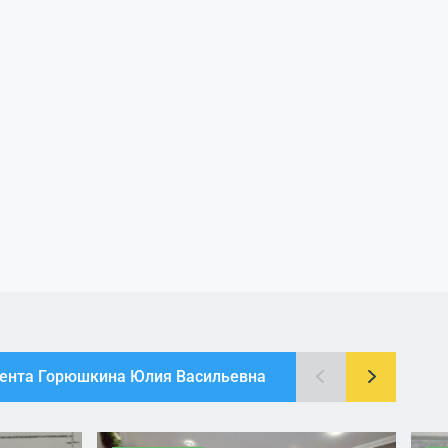
гента Горюшкина Юлия Васильевна