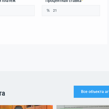
 платеж
Процентная ставка
*
та
Все объекта а