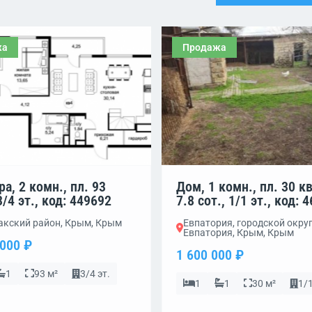
жа
Продажа
а, 2 комн., пл. 93
Дом, 1 комн., пл. 30 кв
3/4 эт., код: 449692
7.8 сот., 1/1 эт., код: 
Сакский район, Крым, Крым
Евпатория, городской окру
Евпатория, Крым, Крым
 000 ₽
1 600 000 ₽
1
93 м²
3/4 эт.
1
1
30 м²
1/1