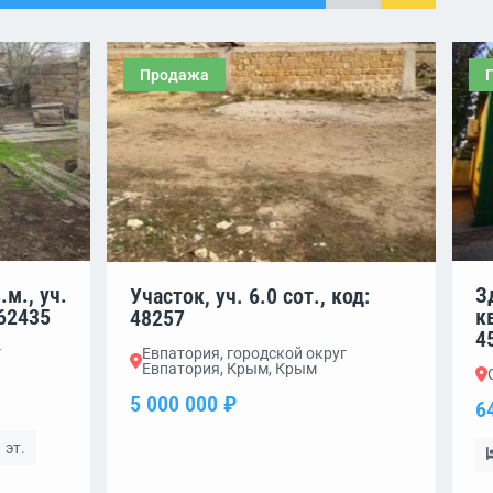
Продажа
.м., уч.
З
Участок, уч. 6.0 сот., код:
462435
кв
48257
4
г
Евпатория, городской округ
Евпатория, Крым, Крым
5 000 000 ₽
6
 эт.