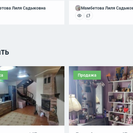
това Лиля Садыковна
Мамбетова Лиля Садыко
ать
жа
Продажа