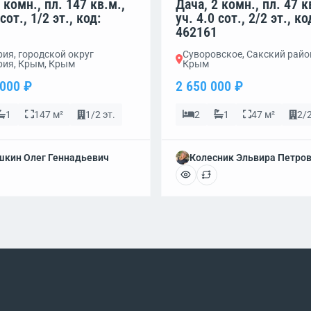
 комн., пл. 147 кв.м.,
Дача, 2 комн., пл. 47 к
сот., 1/2 эт., код:
уч. 4.0 сот., 2/2 эт., ко
462161
ия, городской округ
Суворовское, Сакский райо
рия, Крым, Крым
Крым
 000 ₽
2 650 000 ₽
1
147 м²
1/2 эт.
2
1
47 м²
2/2
кин Олег Геннадьевич
Колесник Эльвира Петро