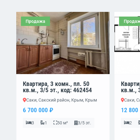
Продажа
Прода
Квартира, 3 комн., пл. 50
Квартир
кв.м., 3/5 эт., код: 462454
кв.м., 
Саки, Сакский район, Крым, Крым
Саки, 
6 700 000 ₽
12 800
3
1
50 м²
3/5 эт.
2