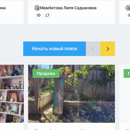
вна
Мамбетова Лиля Садыковна
Начать новый поиск
Продажа