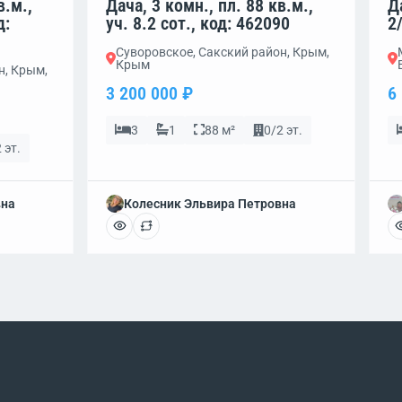
в.м.,
Дача, 3 комн., пл. 88 кв.м.,
Д
д:
уч. 8.2 сот., код: 462090
2
Суворовское, Сакский район, Крым,
Крым
н, Крым,
3 200 000 ₽
6
3
1
88 м²
0/2 эт.
 эт.
вна
Колесник Эльвира Петровна