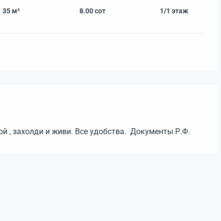
35 м²
8.00
сот
1/1
этаж
й , захолди и живи. Все удобства. Документы Р.Ф.