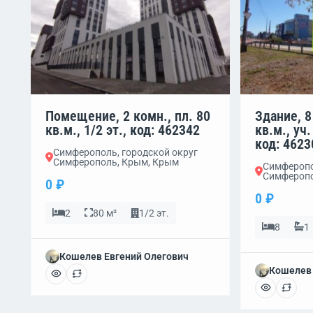
Помещение, 2 комн., пл. 80
Здание, 8
кв.м., 1/2 эт., код: 462342
кв.м., уч.
код: 4623
Симферополь, городской округ
Симферополь, Крым, Крым
Симферопо
Симферопо
0 ₽
0 ₽
2
80 м²
1/2 эт.
8
1
Кошелев Евгений Олегович
Кошелев 