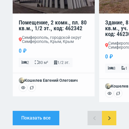
Помещение, 2 комн., пл. 80
Здание, 8
кв.м., 1/2 эт., код: 462342
кв.м., уч.
код: 4623
Симферополь, городской округ
Симферополь, Крым, Крым
Симферопо
Симферопо
0 ₽
0 ₽
2
80 м²
1/2 эт.
8
1
Кошелев Евгений Олегович
Кошелев 
Показать все