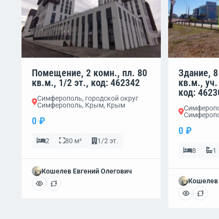
Помещение, 2 комн., пл. 80
Здание, 8
кв.м., 1/2 эт., код: 462342
кв.м., уч.
код: 4623
Симферополь, городской округ
Симферополь, Крым, Крым
Симферопо
Симферопо
0 ₽
0 ₽
2
80 м²
1/2 эт.
8
1
Кошелев Евгений Олегович
Кошелев 