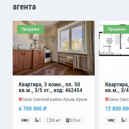
агента
Продажа
Продажа
Квартира, 3 комн., пл. 50
Квартира,
кв.м., 3/5 эт., код: 462454
кв.м., 3/4
Саки, Сакский район, Крым, Крым
Саки, Сак
6 700 000 ₽
12 800 00
3
1
50 м²
3/5 эт.
2
1