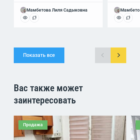
Мамбетова Лиля Садыковна
Мамбето
Показать все
Вас также может
заинтересовать
Продажа