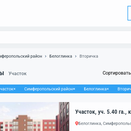
мферопольский район
Белоглинка
Вторичка
ты
Сортировать
Участок
часток
Симферопольский район
Белоглинка
Втори
Уча
Белоглинка, Симферополь