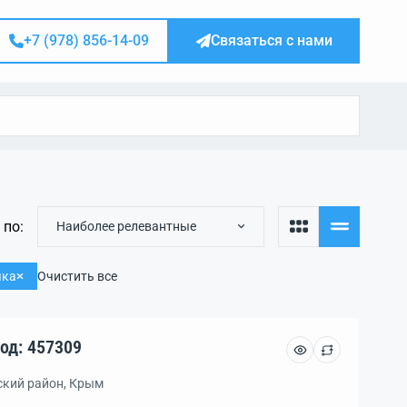
+7 (978) 856-14-09
Связаться с нами
 по:
Наиболее релевантные
чка
Очистить все
сток, уч. 5.40 га., код: 457309
ский район, Крым