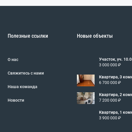
Полезные ссылки
Новые объекты
Участок, уч. 10.0 сот
О нас
462485
3 000 000 ₽
Свяжитесь с нами
Квартира, 3 комн.
3/5 эт., код: 4
6 700 000 ₽
Наша команда
Квартира, 2 комн.
2/5 эт., код: 4
Новости
7 200 000 ₽
Квартира, 1 комн.
2/5 эт., код: 4
3 900 000 ₽