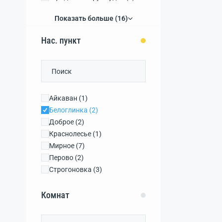
городской округ Феодосия
Показать больше (16)
(1)
Нас. пункт
Айкаван
(1)
Белоглинка
(2)
Доброе
(2)
Краснолесье
(1)
Мирное
(7)
Перово
(2)
Строгоновка
(3)
Чистенькое
(2)
Акрополис
(0)
Комнат
Ана-Юрт
(0)
Андрусово
(0)