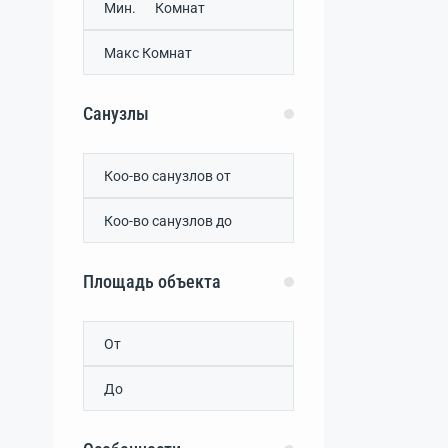
Аркадьевка
(0)
Верхнекурганное
(0)
Винницкое
(0)
Водное
(0)
Грушевое
(0)
Санузлы
Давыдово
(0)
Денисовка
(0)
Дмитрово
(0)
Донское
(0)
Дружное
(0)
Дубки
(0)
Живописное
(0)
Площадь объекта
Залесье
(0)
Камышинка
(0)
Каштановое
(0)
Кленовка
(0)
Клиновка
(0)
Ключи
(0)
Кольчугино
(0)