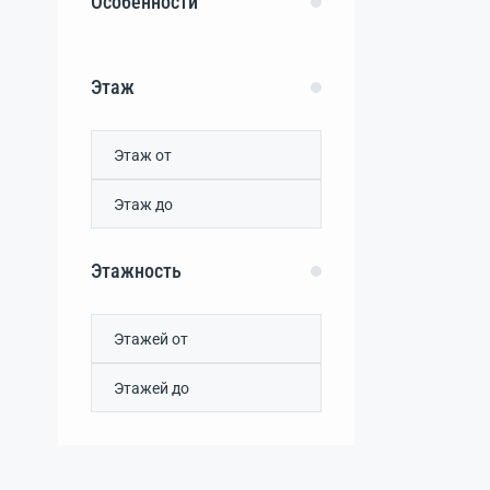
Особенности
Красная Зорька
(0)
Красное
(0)
Кубанское
(0)
Этаж
Куприно
(0)
Лазаревка
(0)
Левадки
(0)
Лекарственное
(0)
Лесноселье
(0)
Лозовое
(0)
Мазанка
(0)
Этажность
Маленькое
(0)
Межгорное
(0)
Молодежное
(0)
Мраморное
(0)
Нижнекурганное
(0)
Новоандреевка
(0)
Новозбурьевка
(0)
Новый Сад
(0)