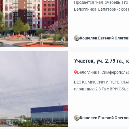
Продаётся 1-ая очередь, I г
Белоглинка, Евпаторийское 
получено ГПЗУ, геология, ге
Полученные ТУ, договора на 
подключение — 400 метров; в
Кошелев Евгений Олегов
Уча
Белоглинка, Симферополь
БЕЗ КОМИССИЙ И ПЕРЕПЛАТ
площaдью 2,8 Га с ВРИ Объе
с возможностью строительс
комплекса со всеми КОММУ
фасадная часть участка дли
шоссе! РАЗВИТАЯ ИНФРАСТ
Кошелев Евгений Олегов