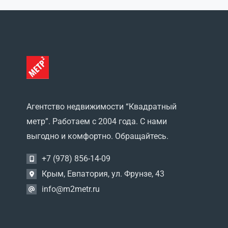
Обрыв
(0)
Опушки
(0)
Перевальное
(0)
Передовое
(0)
Петропавловка
(0)
Пожарское
(0)
Пролетное
(0)
Прудовое
(0)
Равнополье
(0)
Агентство недвижимости “Квадратный
Раздолье
(0)
метр”. Работаем с 2004 года. С нами
Родниковое
(0)
выгодно и комфортно. Обращайтесь.
садоводческий
потребительский кооператив
+7 (978) 856-14-09
Овощевод
(0)
Крым, Евпатория, ул. Фрунзе, 43
садоводческое
товарищество Вишенка
(0)
info@m2metr.ru
Скворцово
(0)
Соловьевка
(0)
Спокойное
(0)