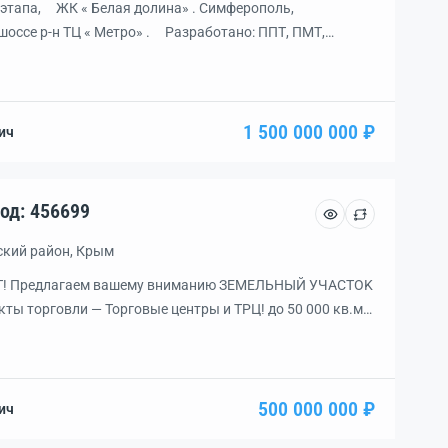
о этапа, ЖК « Белая долина» . Симферополь,
шоссе р-н ТЦ « Метро» . Разработано: ППТ, ПМТ,
одезия, рабочий проект, экспертиза на выходе.
тех. присоединение, электричество — 2.4 мВт; газ,
ода, заведена; канализация (через […]
1 500 000 000 ₽
ич
сток, уч. 2.79 га., код: 456699
ский район, Крым
! Пpeдлaгaeм вaшему вниманию ЗЕМЕЛЬНЫЙ УЧAСTОK
кты торговли — Торговые центры и ТРЦ! до 50 000 кв.ми
тва многоэтажного многоквартирного жилого
НИКАЦИЯМИ (централизованными) поблизости.
ной 240 метров находится на 1-ой линии Евпаторийское
РУКТУРА и ТРАНСПОРТНАЯ ДОСТУПНОСТЬ: — […]
500 000 000 ₽
ич