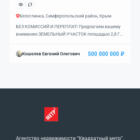
Белоглинка, Симферопольский район, Крым
БЕЗ КОМИССИЙ И ПЕРЕПЛАТ! Пpeдлaгaeм вaшему
вниманию ЗЕМЕЛЬНЫЙ УЧAСTОK площaдью 2,8 Га
с ВРИ Объекты торговли — Торговые центры и ТРЦ!
до 50 000 кв.ми с возможностью строительства
500 000 000 ₽
Кошелев Евгений Олегович
многоэтажного многоквартирного жилого
комплекса со всеми КОММУНИКАЦИЯМИ
(централизованными) поблизости. фасадная часть
участка длиной 240 метров находится на 1-ой линии
Евпаторийское шоссе! РАЗВИТАЯ
ИНФРАСТРУКТУРА и ТРАНСПОРТНАЯ
ДОСТУПНОСТЬ: — […]
Агентство недвижимости “Квадратный метр”.