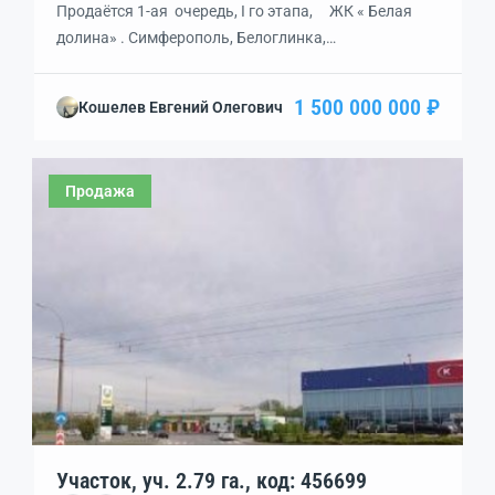
Продаётся 1-ая очередь, I го этапа, ЖК « Белая
долина» . Симферополь, Белоглинка,
Евпаторийское шоссе р-н ТЦ « Метро» .
Разработано: ППТ, ПМТ, получено ГПЗУ, геология,
1 500 000 000 ₽
Кошелев Евгений Олегович
геодезия, рабочий проект, экспертиза на выходе.
Полученные ТУ, договора на тех. присоединение,
электричество — 2.4 мВт; газ, подключение — 400
Продажа
метров; вода, заведена; канализация (через […]
Участок, уч. 2.79 га., код: 456699