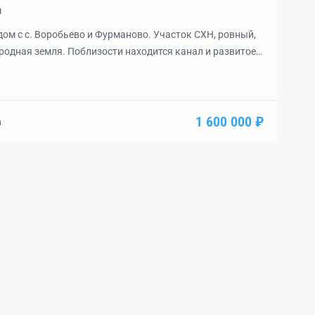
м
дом с с. Воробьево и Фурманово. Участок СХН, ровный,
ородная земля. Поблизости находится канал и развитое
й 7 га, возможно преобрести вместе 9 га, так же имеется
5 га. Возможно преобрести все вместе — более 13 га […]
1 600 000 ₽
а