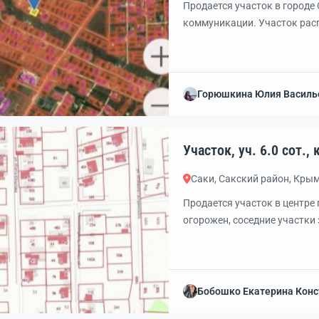
Продается участок в городе
коммуникации. Участок расп
школа, детский сад, магазин
чтобы успеть приобрести эт
Документы готовы к сделке
оплачивает покупатель.
Горюшкина Юлия Василь
Уч
Саки, Сакский район, Кры
Продается участок в центре 
огорожен, соседние участки
Бобошко Екатерина Конс