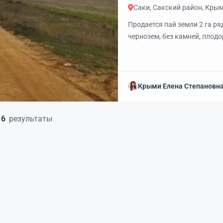
Саки, Сакский район, Кры
Продается пай земли 2 га ря
чернозем, без камней, плод
село, рядом есть еще один па
поблизости еще два пая — 4.
Крыми Елена Степановн
6
результаты