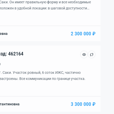
 Саки. Он имеет правильную форму и все необходимые
оложен в удобной локации: в шаговой доступности
ы и остановки общественного транспорта. Звоните,
от идеальный участок для строительства дома.
, полное юридическое сопровождение. Комиссию
2 300 000 ₽
евна
асток, уч. 6.0 сот., код: 462164
м
г. Саки. Участок ровный, 6 соток ИЖС, частично
 застроены. Все коммуникации по границе участка.
3 300 000 ₽
тантиновна