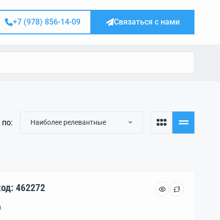
+7 (978) 856-14-09
Связаться с нами
 по:
Наиболее релевантные
асток, уч. 6.0 сот., код: 462272
м