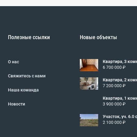
Полезные ссылки
Новые объекты
Квартира, 3 комн.
О нас
3/5 эт., код: 4
6 700 000 ₽
Свяжитесь с нами
Квартира, 2 комн.
2/5 эт., код: 4
7 200 000 ₽
Наша команда
Квартира, 1 комн.
2/5 эт., код: 4
Новости
3 900 000 ₽
Участок, уч. 6.0 сот.
462466
2 100 000 ₽