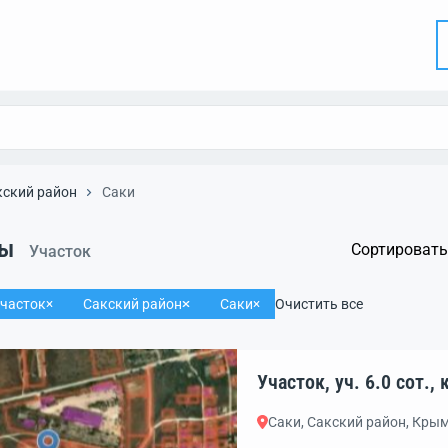
кский район
Саки
ты
Сортировать
Участок
часток
Сакский район
Саки
Очистить все
Уч
Саки, Сакский район, Кры