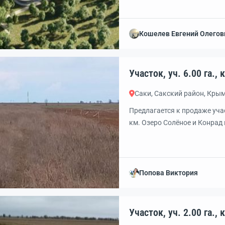
линии моря с круглогодичны
комплексов и с удобной тр
на Тавриду. Инженерные сети
Кошелев Евгений Олегов
Уча
Саки, Сакский район, Кры
Предлагается к продаже уча
км. Озеро Солёное и Конрад
Попова Виктория
Уча