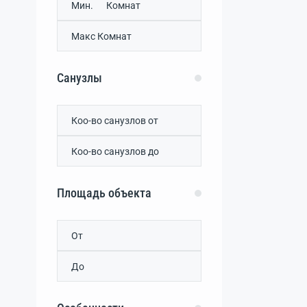
Суворовское
(17)
Туннельное
(3)
Уютное
(43)
Хуторок
(2)
Штормовое
(14)
Санузлы
Валентиново
(0)
Вересаево
(0)
Вершинное
(0)
Веселовка
(0)
Ветровка
(0)
Виноградово
(0)
Властное
(0)
Площадь объекта
Водопойное
(0)
Гаршино
(0)
Геройское
(0)
Глинка
(0)
дачный потребительский
кооператив Нептун
(0)
Добрушино
(0)