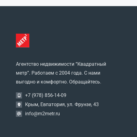
Охотниково
(0)
Поповка
(0)
Порфирьевка
(0)
потребительский
садоводческий кооператив
Заводское
(0)
Пригородное
(0)
Рунное
(0)
садовое товарищество
Агентство недвижимости “Квадратный
Автомобилист
(0)
метр”. Работаем с 2004 года. С нами
садовое товарищество
выгодно и комфортно. Обращайтесь.
Сокол
(0)
Сизовка
(0)
+7 (978) 856-14-09
СНТ Изобильное
(0)
Крым, Евпатория, ул. Фрунзе, 43
Солдатское
(0)
СТ Таврида
(0)
info@m2metr.ru
Столбовое
(0)
Трудовое
(0)
Фурманово
(0)