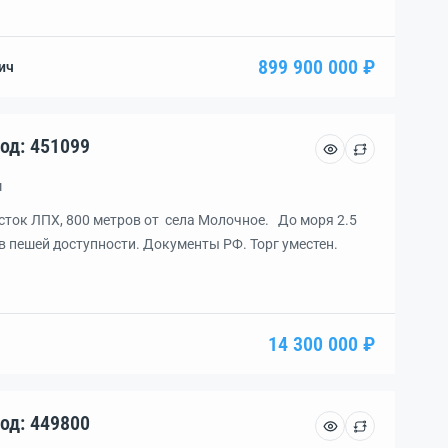
м обслуживанием. Находится в окружении апарт-
анспортной развязкой Симферополь -Мирный и выедом
: […]
899 900 000 ₽
ич
сток, уч. 6.00 га., код: 451099
м
сток ЛПХ, 800 метров от села Молочное. До моря 2.5
 в пешей доступности. Документы РФ. Торг уместен.
14 300 000 ₽
сток, уч. 2.00 га., код: 449800