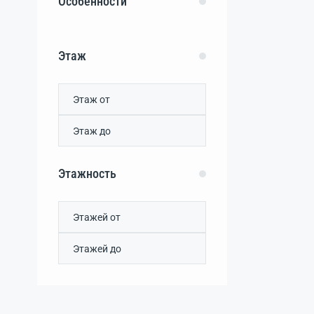
Особенности
Елизаветово
(0)
Жаворонки
(0)
Журавли
(0)
Этаж
Игоревка
(0)
Кольцово
(0)
Крайнее
(0)
Куликовка
(0)
Лесновка
(0)
Листовое
(0)
Лушино
(0)
Этажность
Митяево
(0)
Наташино
(0)
Наумовка
(0)
Нива
(0)
Новофедоровка
(0)
Огневое
(0)
Орехово
(0)
Орлянка
(0)