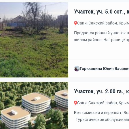
Уч
Саки, Сакский район, Кры
Продается ровный участок в
жилом районе. На границе п
проект для газификации. В ш
автобусная остановка, маг
Сакское озеро и Тобе-Чокра
просмотра в удобное время.
Горюшкина Юлия Василь
Уча
Саки, Сакский район, Кры
Без комиссии и переплат! В
Туристическое обслуживание
Идеальное место под апарт —