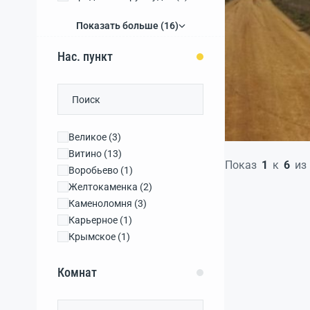
городской округ Феодосия
Показать больше (16)
(1)
Нас. пункт
Великое
(3)
Витино
(13)
Показ
1
к
6
из
Воробьево
(1)
Желтокаменка
(2)
Каменоломня
(3)
Карьерное
(1)
Крымское
(1)
Лиманное
(3)
Молочное
(14)
Комнат
Ромашкино
(1)
Саки
(6)