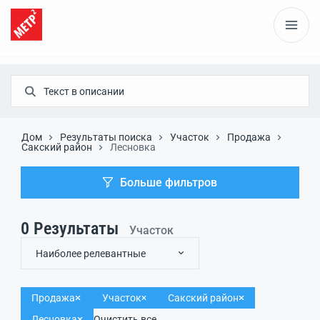
Дом
Результаты поиска
Участок
Продажа
Сакский район
Лесновка
Больше фильтров
0
Результаты
Участок
Наиболее релевантные
Продажа
Участок
Сакский район
Лесновка
Очистить все