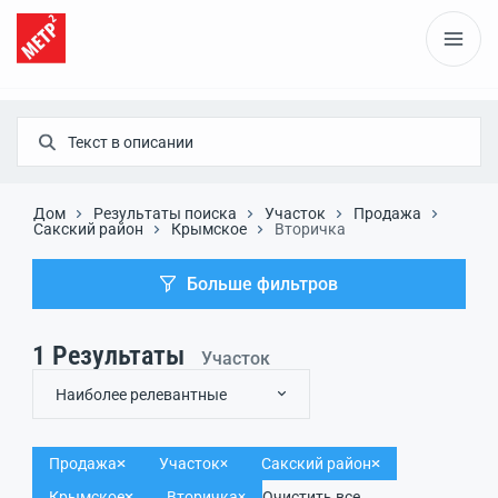
Дом
Результаты поиска
Участок
Продажа
Сакский район
Крымское
Вторичка
Больше фильтров
1
Результаты
Участок
Наиболее релевантные
Продажа
Участок
Сакский район
Крымское
Вторичка
Очистить все