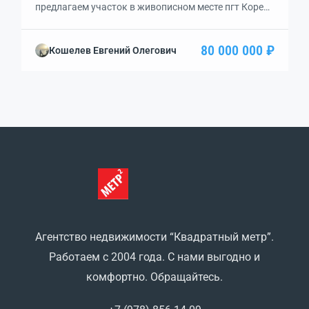
предлагаем участок в живописном месте пгт Кореиз
в 1,5 км от моря. Участок ровный. Идеально
подходит под строительство апартаментов (20 000
80 000 000 ₽
Кошелев Евгений Олегович
м2) Газ, вода, канализация, все точки подключения
имеются на территории. Спешите выгодно
инвестировать! Звоните, пишите, с удовольствием
ответим на все Ваши вопросы!
Агентство недвижимости “Квадратный метр”.
Работаем с 2004 года. С нами выгодно и
комфортно. Обращайтесь.