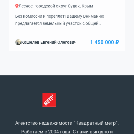
Лесное, городской округ Судак, Крым
Без комиссии и переплат! Вашему Вниманию
предлагается земельный участок с общей
площадью 7,25 сот. Месторасположение участка
отличное — в СТ Кедр, с. Лесное, в 10 км от Судака.
1 450 000 ₽
Кошелев Евгений Олегович
Коммуникации: водоснабжение и эл-во в 10 м от
границы. Рядом находится ДОЛ Отважный! Кад. №
и метку вышлем по запросу! Звоните!
Агентство недвижимости “Квадратный метр”.
Работаем с 2004 года. С нами выгодно и