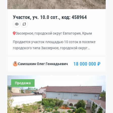
Участок, уч. 10.0 сот., код: 458964
Заозерное, городской округ Евпатория, Крым
Продается участок площадью 10 соток в поселке
городского типа Заозерное, городской округ
Евпатория, по адресу Аллея Дружбы. Участок
расположен на первой линии от моря, всего в 350
18 000 000 ₽
Самошкин Олег Геннадьевич
метрах от пляжа. Это идеальное место для
строительства собственного дома или реализации
бизнес-проекта, например, отеля или гостиницы.На
Продажа
участке уже проведены коммуникации: свет, вода,
газ и септик. Есть возможность […]