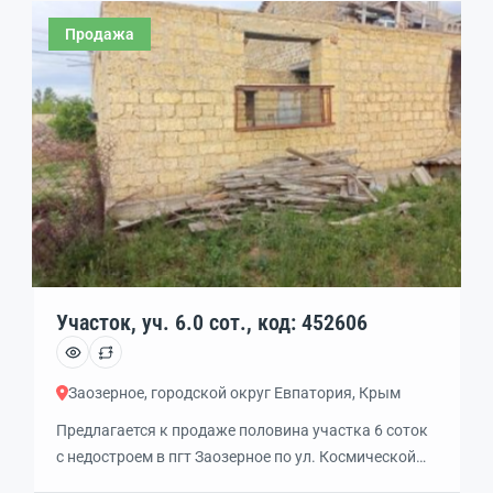
проведено. До моря — около 1 км. Категория
Продажа
земель: земли населённых пунктов. Разрешённое
использование: ведение личного подсобного
хозяйства на полевых участках. Кадастровый
номер: 90:11:220301:7984.
Участок, уч. 6.0 сот., код: 452606
Заозерное, городской округ Евпатория, Крым
Предлагается к продаже половина участка 6 соток
с недостроем в пгт Заозерное по ул. Космической
.Назначение земли ИЖС .Электричество вода газ