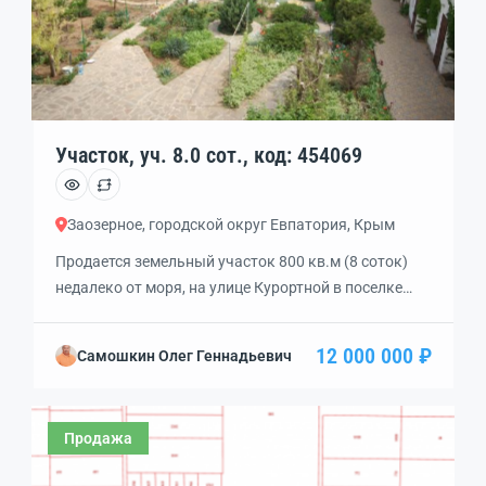
Участок, уч. 8.0 сот., код: 454069
Заозерное, городской округ Евпатория, Крым
Продается земельный участок 800 кв.м (8 соток)
недалеко от моря, на улице Курортной в поселке
Заозерное, город Евпатория. Это вторая улица от
берега, где расположены санатории. Участок
12 000 000 ₽
Самошкин Олег Геннадьевич
предназначен для индивидуального жилищного
строительства, его кадастровый номер —
90:18:020105:1480. Все коммуникации подведены:
Продажа
газ, электричество, вода, центральная
канализация. Участок огорожен, установлены