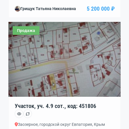
центральные проходят по улице.До моря
5 200 000 ₽
Грищук Татьяна Николаевна
расстояние 700м .Документы РФ.Магазины в пешей
доступности.Удачное приобретение как для жизни
так и для бизнеса .
Продажа
Участок, уч. 4.9 сот., код: 451806
Заозерное, городской округ Евпатория, Крым