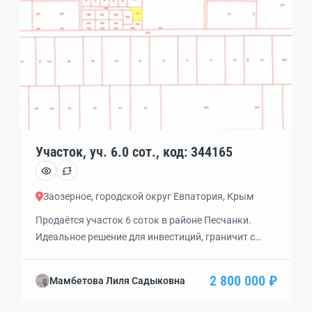
ворота. По границе расположены гараж (30 кв.м)
[…]
Участок, уч. 6.0 сот., код: 344165
Заозерное, городской округ Евпатория, Крым
Продаётся участок 6 соток в районе Песчанки.
Идеальное решение для инвестиций, граничит с
землями поселений, в перспективе расширения
земель поселения — возможность получения
2 800 000 ₽
Мамбетова Лиля Садыковна
вспомогательного вида разрешённого
использования. Коммуникации рядом. Межевание