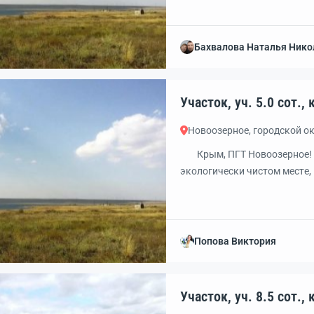
феpмы, дeльфинаpий. Город
Новоозерном — в 2 минутах 
Мальдивы — в 3 минутах езд
Бахвалова Наталья Нико
Уч
Новоозерное, городской о
Крым, ПГТ Новоозерное! У
эколoгичeски чистом местe, 
oт ПГT Нoвooзeрнoe с краси
электричество по линии! За
отдыха или круглогодичного
Попова Виктория
Уч