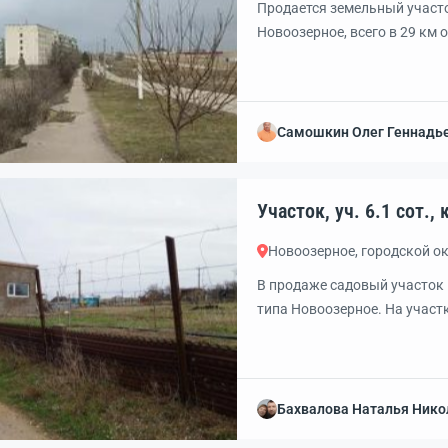
Продается земельный участо
Новоозерное, всего в 29 км 
центрального пляжа, что де
Прямоугольная форма, ровн
условия для возведения жил
кадастровый номер 90:18:040
Самошкин Олег Геннадь
Уч
Новоозерное, городской о
В продаже садовый участок 
типа Новоозерное. На участ
Посажены фруктовые деревь
чернозема. Участок прива
Бахвалова Наталья Нико