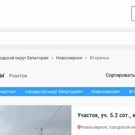
одской округ Евпатория
Новоозерное
Вторичка
ты
Сортировать
Участок
часток
городской округ Евпатория
Новоозерное
Вт
Уч
Новоозерное, городской о