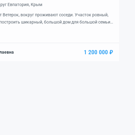
круг Евпатория, Крым
т Ветерок, вокруг проживают соседи. Участок ровный,
 построить шикарный, большой дом для большой семьи.
ектропередач подключение без проблем. Вода, можно
 кооперативная.Свой колодец , газовая труба рядом,
толб рядом. .асфальтированная дорога. До остановки
мин. Донузлав с чистейшей […]
1 200 000 ₽
лаевна