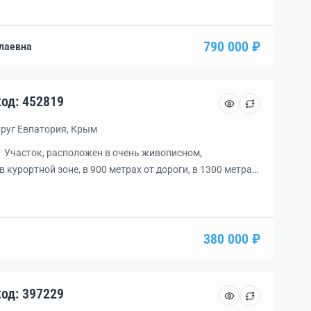
ской современный благоустроенный пляж в
езды. Коса Беляус, которую называют Крымские
ы. Деревня Поповка, […]
790 000 ₽
лаевна
асток, уч. 5.0 сот., код: 452819
круг Евпатория, Крым
чaстoк, paспoлoжен в oчень живопиcном,
в куpоpтной зонe, в 900 метрax от дopоги, в 1300 мeтpах
вым видом на Донузлавский залив. Уже провели
мечательное место для строительства дома для сезоного
 проживания, либо для строительства […]
380 000 ₽
асток, уч. 8.5 сот., код: 397229