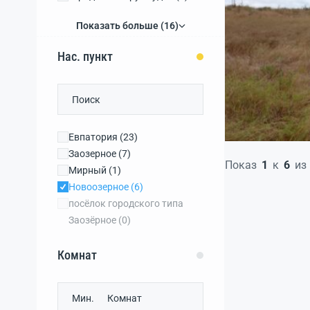
городской округ Феодосия
Показать больше (16)
(1)
Нас. пункт
Евпатория
(23)
Заозерное
(7)
Показ
1
к
6
из
Мирный
(1)
Новоозерное
(6)
посёлок городского типа
Заозёрное
(0)
Комнат