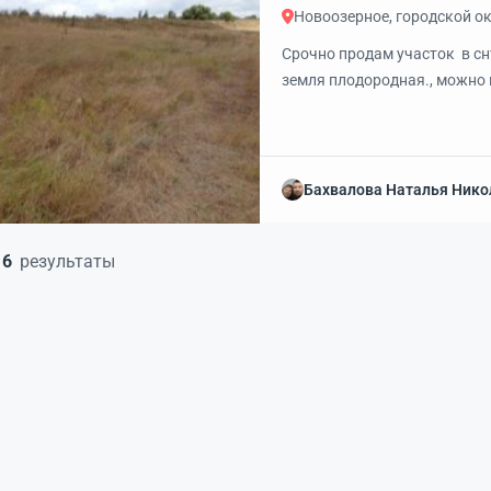
Новоозерное, городской о
Срочно продам участок в сн
земля плодородная., можно
Рядом с участком линия эл
собственную скважину, есть
электричество по границе с
общественного транспорта 5 
Бахвалова Наталья Нико
6
результаты