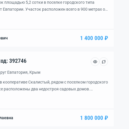
к площадью 5,2 сотки в поселке городского типа
от Евпатории. Участок расположен всего в 900 метрах от
лает его идеальным для строительства дома.
ая поверхность и живописный вид создают отличные
ья. Все документы готовы для продажи, включая
102:274. […]
1 400 000 ₽
евич
асток, уч. 6.1 сот., код: 392746
круг Евпатория, Крым
в кооперативе Скалистый, рядом с поселком городского
ке расположены два недостроя садовых домов.
я. Своя скважина. Завезен плодородный слой
тизирован. Прошло межевание.
1 800 000 ₽
лаевна