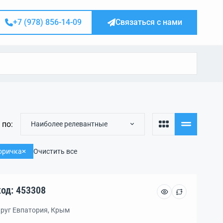
+7 (978) 856-14-09
Связаться с нами
 по:
Наиболее релевантные
оричка
Очистить все
асток, уч. 5.2 сот., код: 453308
круг Евпатория, Крым