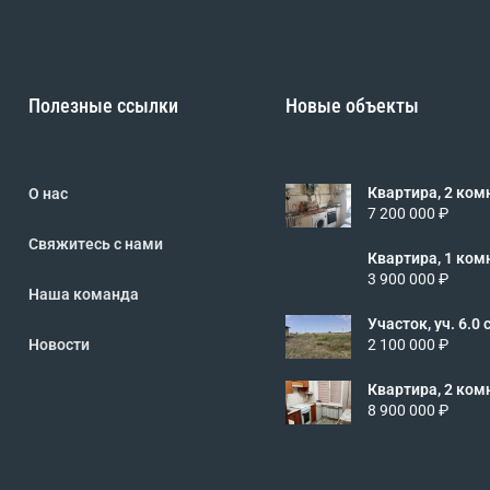
Полезные ссылки
Новые объекты
Квартира, 2 комн.
О нас
2/5 эт., код: 4
7 200 000 ₽
Свяжитесь с нами
Квартира, 1 комн.
2/5 эт., код: 4
3 900 000 ₽
Наша команда
Участок, уч. 6.0 сот.
462466
Новости
2 100 000 ₽
Квартира, 2 комн.
1/5 эт., код: 4
8 900 000 ₽