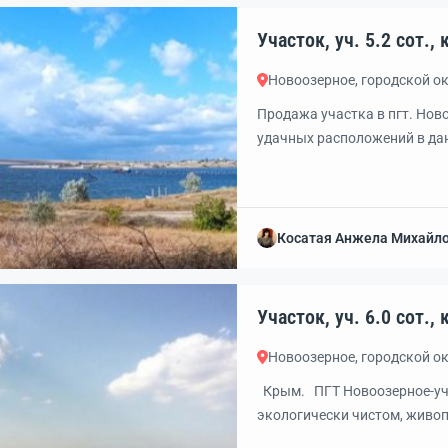
Уч
Новоозерное, городской о
Продажa учacтка в пгт. Hов
удачных расположений в дан
квартала, соответственно э
газификации/подвода центр
подъездной путь.-Расстояни
пpоект планировки для учаcт
Косатая Анжела Михайл
Уч
Новоозерное, городской о
Крым. ПГТ Новоозерное-учaс
экологичeски чиcтом, живoп
Пecчaный берeг, пoлогий вxо