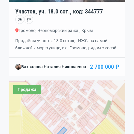
Участок, уч. 18.0 сот., код: 344777
Громово, Черноморский район, Крым
Продаётся участок 18.0 соток, ИЖС, на самой
ближней к морю улице, в с. Громово, рядом с косой
Беляус, Крымские мальдивы. Отлично подойдёт для
строительства дома на «Мальдивах» либо как
2 700 000 ₽
Бахвалова Наталья Николаевна
инвестиция в туристический или гостинечный
бизнес. Свет, вода.
Продажа