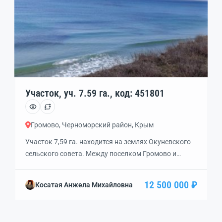
Участок, уч. 7.59 га., код: 451801
Громово, Черноморский район, Крым
Участок 7,59 га. находится на землях Окуневского
сельского совета. Между поселком Громово и
Окуневка Прекрасное место в Заподном Крыму.
Чистейшее море. Данный участок состоит из двух
12 500 000 ₽
Косатая Анжела Михайловна
одинаковых участков. 118 метр на 640- это общий
размеры участка. Есть возможность купить
соседний участок 7.59 га. Расстояние до моря всего