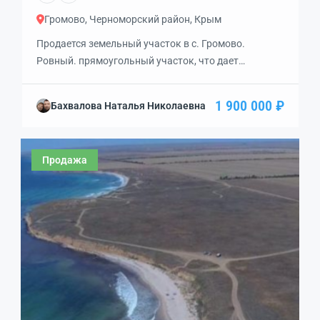
Громово, Черноморский район, Крым
Продается земельный участок в с. Громово.
Ровный. прямоугольный участок, что дает
возможность построить шикарный дом и
наслаждаться жизнью, недалеко от
1 900 000 ₽
Бахвалова Наталья Николаевна
моря.Назначение земли ИЖС, коммуникации
рядом(свет, вода, газ).В шаговой доступности
магазин, остановка автобуса.Документы РФ. Торг.
Продажа