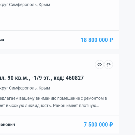
округ Симферополь, Крым
18 800 000 ₽
ич
Помещение, 1 комн., пл. 90 кв.м., -1/9 эт., код: 460827
округ Симферополь, Крым
Предлагаем вашему вниманию помещение с ремонтом в
ет высокую ликвидность. Район имеет плотную
ится поликлиника. Количество жителей в районе
утах ходьбы от помещения большая парковка. Очень
7 500 000 ₽
ленович
 помещению и большая парковка рядом создают
го […]