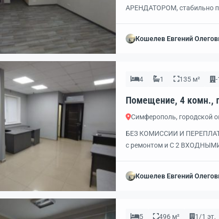
АРЕНДАТОРОМ, стабильно 
БИЗНЕСА, а также ПОДХОДЯЩ
представительство, услуг
Кошелев Евгений Олегов
прямоугольная с окном и вх
на окнах. Въезд на территор
4
1
135 м²
-
Симферополь, городской 
БЕЗ КОМИССИИ И ПЕРЕПЛАТ!
с ремонтом и С 2 ВХОДНЫМ
прямо у остановки и кафе 
БИЗНЕСА: любая торговля, к
Кошелев Евгений Олегов
фото-копи центр, фотостуд
КОММУНИКАЦИИ: […]
5
496 м²
1/1 эт.