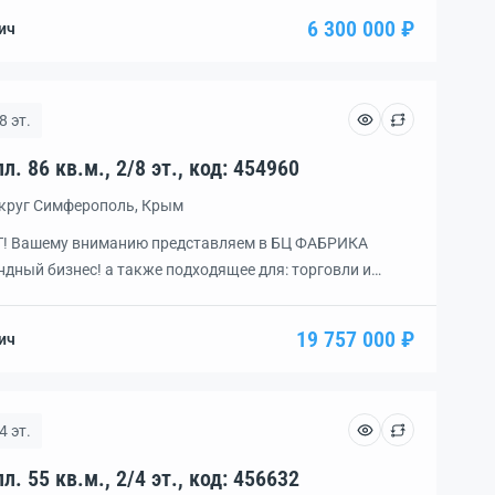
6 300 000 ₽
ич
8 эт.
Помещение, 3 комн., пл. 86 кв.м., 2/8 эт., код: 454960
округ Симферополь, Крым
 Вашему вниманию представляем в БЦ ФАБРИКА
дный бизнес! а также подходящее для: торговли и
х покупателей сегмента средний+ и премиум либо офиса и
а. ПЛАНИРОВКА удобная: зал с открытой планировкой
19 757 000 ₽
ич
шевые. На этаже 2 санузла М и […]
4 эт.
Помещение, 1 комн., пл. 55 кв.м., 2/4 эт., код: 456632