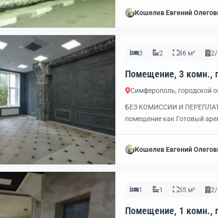
Кошелев Евгений Олегов
3
2
86 м²
2/
Симферополь, городской 
БЕЗ КОМИССИИ И ПЕРЕПЛАТ!
помещение как Готовый арен
услуг, шоу-рума для целевы
других направлений бизнес
Кошелев Евгений Олегов
площадью, 2 кабинета и 2 ду
1
1
55 м²
2/