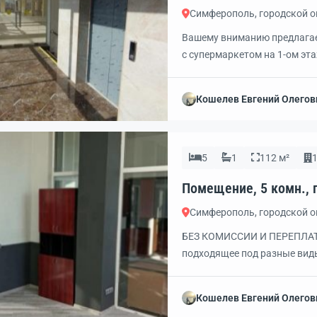
Симферополь, городской 
Вашему вниманию предлагае
с супермаркетом на 1-ом
Помещение подходит по то
общественное питание (ест
Кошелев Евгений Олегов
ОПИСАНИЕ: — формат торгово
5
1
112 м²
1
Симферополь, городской 
БЕЗ КОМИССИИ И ПЕРЕПЛАТ!
подходящее под разные виды
другое! В помещении сделан
кoридоp. Санузел в помеще
Кошелев Евгений Олегов
cигнaлизация. Первый этаж