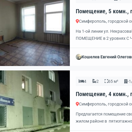
Симферополь, городской 
На 1-ой линии ул. Некрасо
ПОМЕЩЕНИЕ в 2 уровнях С 
Подходит под различные НА
медицинское и образователь
Кошелев Евгений Олегов
спортивный зал. Остановки 
есть своя стоянка на 10 мест
4
2
65 м²
-1
Симферополь, городской 
Предлагается помещение св
жилом районе в пятиэтажно
пути.