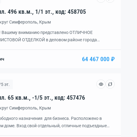
Помещение, 5 комн., пл. 496 кв.м., 1/1 эт., код: 458705
округ Симферополь, Крым
ва! Вашему вниманию представлено ОТЛИЧНОЕ
ЧИСТОВОЙ ОТДЕЛКОЙ в деловом районе города
ПРАВЛЕНИЯ БИЗНЕСА: представительство, офис,
ное учреждения и любая торговля. Сауна в подвале и
64 467 000 ₽
ич
общественного транспорта. Хоть и центр города, но
 […]
/5 эт.
Помещение, 4 комн., пл. 65 кв.м., -1/5 эт., код: 457476
округ Симферополь, Крым
ободного назначения для бизнеса. Расположено в
м доме. Вход свой отдельный, отличные подъездные