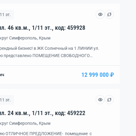
11 эт.
Помещение, 2 комн., пл. 46 кв.м., 1/11 эт., код: 459928
округ Симферополь, Крым
ендный бизнес! в ЖК Солнечный на 1 ЛИНИИ ул.
нию представлено ПОМЕЩЕНИЕ СВОБОДНОГО
ЕЛЬНЫМ ВХОДОМ с улицы! с ВИТРИННЫМ
НИРОВКА открытая, УДОБНАЯ И ПРАКТИЧНАЯ! Также
12 999 000 ₽
ич
АПРАВЛЕНИЯ БИЗНЕСА: торговля, сфера услуг и
гое! ОТДЕЛКА чистовая: […]
11 эт.
Помещение, 1 комн., пл. 24 кв.м., 1/11 эт., код: 459222
округ Симферополь, Крым
нию ОТЛИЧНОЕ ПРЕДЛОЖЕНИЕ- помещение с