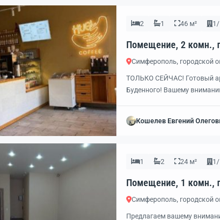
2
1
46 м²
1/
Симферополь, городской 
ТОЛЬКО СЕЙЧАС! Готовый ар
Буденного! Вашему внима
НАЗНАЧЕНИЯ со своим ОТД
ОСТЕКЛЕНИЕМ ФАСАДА ПЛА
Кошелев Евгений Олегов
подходит под РАЗЛИЧНЫЕ Н
красоты, офис и многое дру
1
2
24 м²
1/
Симферополь, городской 
Предлагаем вашему внима