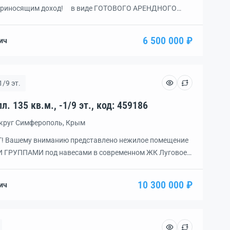
приносящим доход! в виде ГОТОВОГО АРЕНДНОГО
ЕЕ под любой вид деятельности: офис, торговля,
и и многое другое. ПЛАНИРОВКА ПРАКТИЧНАЯ:
6 500 000 ₽
ич
одом со двора. Установлены пластиковые стеклопакеты
ию […]
1/9 эт.
Помещение, 4 комн., пл. 135 кв.м., -1/9 эт., код: 459186
округ Симферополь, Крым
 Вашему вниманию представлено нежилое помещение
И ГРУППАМИ под навесами в современном ЖК Луговое
с магазином! ПОДХОДИТ под различные направления
офейня, сфера услуг и красоты, шоурум, канцелярия,
10 300 000 ₽
ич
ия, офис и многое другое! ОБОРУДОВАНИЕ и