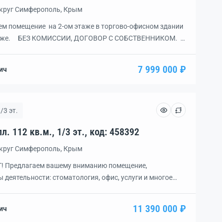
округ Симферополь, Крым
м помещение на 2-ом этаже в торгово-офисном здании
 этаже. БЕЗ КОМИССИИ, ДОГОВОР С СОБСТВЕННИКОМ.
рговлю промышленными товарами, сферу услуг,
ь панорамные окна), коворкинг. ПРЕИМУЩЕСТВА И
7 999 000 ₽
ич
й галереи или в открытом пространстве — на […]
/3 эт.
Помещение, 5 комн., пл. 112 кв.м., 1/3 эт., код: 458392
округ Симферополь, Крым
 Предлагаем вашему вниманию помещение,
 деятельности: стоматология, офис, услуги и многое
 хороший ремонт. Всего 5 отдeльных кабинетов,
нии. Установлeны кoндициoнеры. Пoжaрная
11 390 000 ₽
ич
. Отдeльный вхoд. Удoбнoе расположение. Хорошие