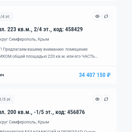
с удовольствием устроим показ.
/4 эт.
Помещение, 5 комн., пл. 223 кв.м., 2/4 эт., код: 458429
округ Симферополь, Крым
! Предлагаем вашему вниманию помещение
ИКОМ общей площадью 220 кв.м. или его ЧАСТЬ
 кв.м. либо 165 кв.м. в новом торгово-офисном здании с
товое, выгодное и сбалансированное предложение
34 407 150 ₽
ич
сторов! Все заботы по эксплуатации помещений берет
1/5 эт.
Помещение, 3 комн., пл. 200 кв.м., -1/5 эт., код: 456876
округ Симферополь, Крым