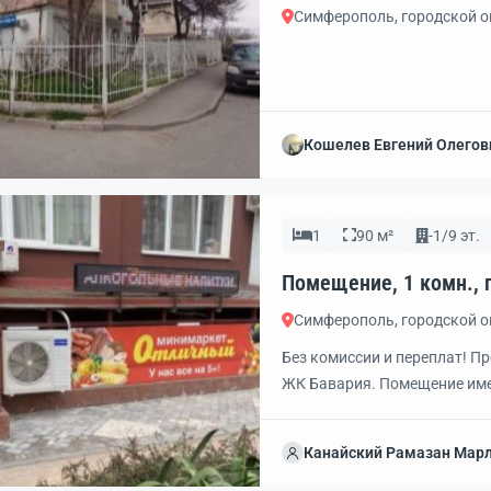
Симферополь, городской 
Кошелев Евгений Олегов
1
90 м²
-1/9 эт.
Симферополь, городской 
Без комиссии и переплат! 
ЖК Бавария. Помещение име
застройку. Рядом с ЖК стро
постоянно растет. В 3х мин
Канайский Рамазан Мар
хорошие подъездные пути к
удобства для клиентов данно