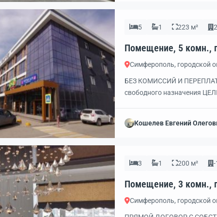
подъездные пути. Звоните, 
5
1
223 м²
2
Симферополь, городской 
БЕЗ КОМИССИЙ И ПЕРЕПЛАТ
свободного назначения ЦЕЛ
площадью 55 кв.м. либо 110
супермаркетом Яблоко. Го
Кошелев Евгений Олегов
пассивного дохода для инве
на […]
3
1
200 м²
-
Симферополь, городской 