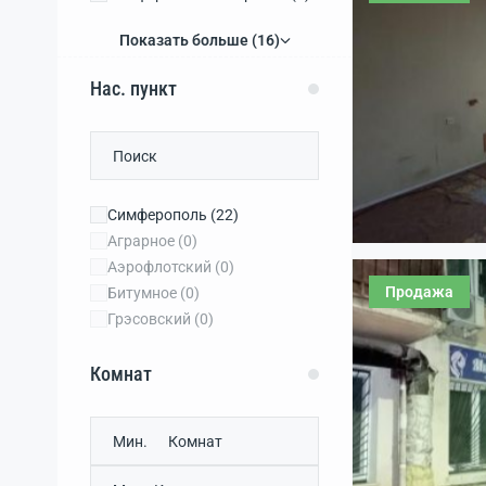
Бахчисарайский район
(0)
Показать больше (16)
Нас. пункт
Симферополь
(22)
Аграрное
(0)
Аэрофлотский
(0)
Продажа
Битумное
(0)
Грэсовский
(0)
Комнат