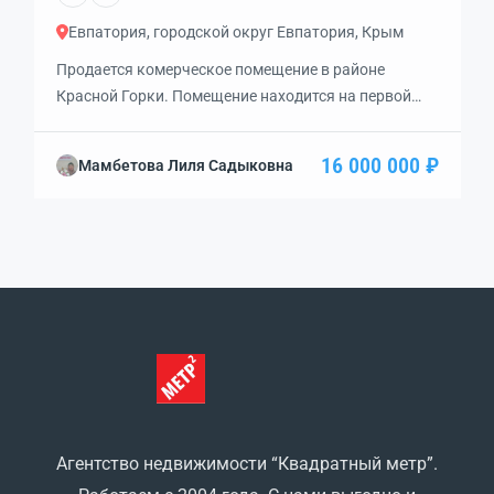
Евпатория, городской округ Евпатория, Крым
Продается комерческое помещение в районе
Красной Горки. Помещение находится на первой
линии, на первом этаже девятиэтажного дома, в
престижном месте развитого района, с хорошим
16 000 000 ₽
Мамбетова Лиля Садыковна
трафиком и транспортной развязкой. В помещении
разместились: большой хол; два просторных,
светлых кабинета, один с балконом; два с/у, один с
душем; большая кухня — столовая; котельно —
подсобная просторная комната. В […]
Агентство недвижимости “Квадратный метр”.