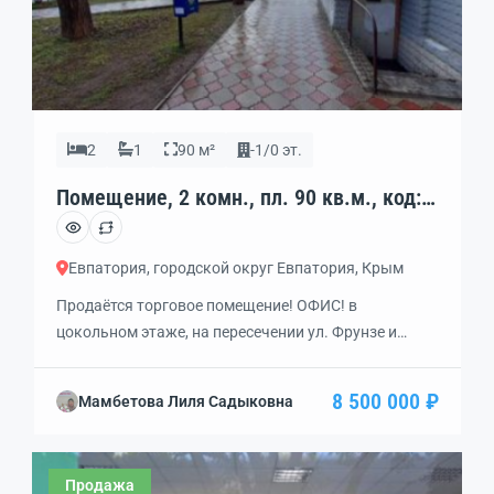
2
1
90 м²
-1/0 эт.
Помещение, 2 комн., пл. 90 кв.м., код:
404558
Евпатория, городской округ Евпатория, Крым
Продаётся торговое помещение! ОФИС! в
цокольном этаже, на пересечении ул. Фрунзе и
Дёмышева, помещение включает себя 2 больших
торговых зала, все удобства, сузел, вода, wi-fi,
8 500 000 ₽
Мамбетова Лиля Садыковна
отапливаться круглогодично, два входа, ПРОДАЖА
со всем чем есть!
Продажа