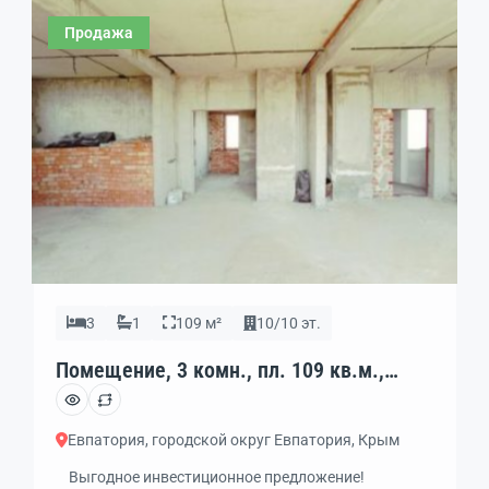
магазин или супермаркет, и т. д. Помещение
Продажа
состоит из 3х изолированных комнат, одно большое
помещение, огромная кухня с оборудованием,
коридор,2 с/у, […]
3
1
109 м²
10/10 эт.
Помещение, 3 комн., пл. 109 кв.м.,
10/10 эт., код: 340773
Евпатория, городской округ Евпатория, Крым
Выгодное инвестиционное предложение!