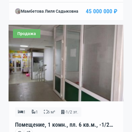
для любого вида деятельности . Удобная
45 000 000 ₽
Мамбетова Лиля Садыковна
транспотрная развязка — рядом парк для прогулок
и отдыха с детьми . Звоните организуем показ в
удобное для Вас время .
Продажа
1
1
6 м²
-1/2 эт.
Помещение, 1 комн., пл. 6 кв.м., -1/2
эт., код: 439537