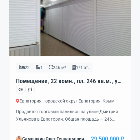
подвал с двух сторон, […]
22
1
246 м²
1/1 эт.
Помещение, 22 комн., пл. 246 кв.м., уч.
25 кв.м., 1/1 эт., код: 458703
Евпатория, городской округ Евпатория, Крым
Продаётся торговый павильон на улице Дмитрия
Ульянова в Евпатории. Общая площадь — 246
квадратных метров, участок также 246 квадратных
метров. Расположен в районе «Колхозного рынка»,
29 500 000 ₽
Самошкин Олег Геннадьевич