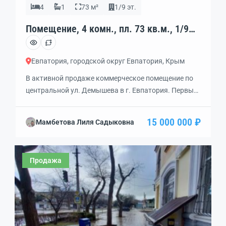
4
1
73 м²
1/9 эт.
Помещение, 4 комн., пл. 73 кв.м., 1/9
эт., код: 462304
Евпатория, городской округ Евпатория, Крым
В активной продаже коммерческое помещение по
центральной ул. Демышева в г. Евпатория. Первый
этаж девяти этажного дома. Состоит из четырех
комнат, выполнен капитальный ремонт-
15 000 000 ₽
Мамбетова Лиля Садыковна
действующий бизнес. Узаконены все документы,
имеет два входа, удобная парковка, проезжая
часть города. Звоните устроим оперативный показ.
Продажа