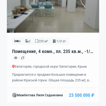
4
2
235 м²
-1/3 эт.
Помещение, 4 комн., пл. 235 кв.м., -1/3
эт., код: 375610
Евпатория, городской округ Евпатория, Крым
Предлагается к продаже большое помещение в
районе Красной горки. Общая площадь 235 м2, в
цокольном этаже. Возможно использовать в
разных направлениях сферы деятельности:
23 500 000 ₽
Мамбетова Лиля Садыковна
спортивный комплекс, ресторанный бизнес, ночной
клуб, кафе, аптека, медицинский центр, любой