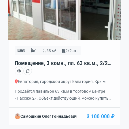
3
1
63 м²
2/2 эт.
Помещение, 3 комн., пл. 63 кв.м., 2/2
эт., код: 460989
Евпатория, городской округ Евпатория, Крым
Продаётся павильон 63 кв.м в торговом центре
«Пассаж 2». Объект действующий, можно купить
вместе с оборудованием или отдельно. Также
можно поделить на 3 независимых объекта.
3 100 000 ₽
Самошкин Олег Геннадьевич
Примерная плата за весь павильон в месяц 10-12
тысяч.Тип недвижимости: Коммерческая, Адрес: