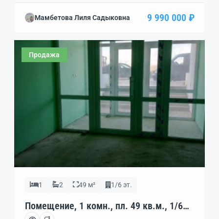
пешеходный трафик. Парковка рядом с входом.
9 990 000 ₽
Мамбетова Лиля Садыковна
Документы РФ, один собственник, готовы к
быстрому выходу на сделку.
Продажа
1
2
49 м²
1/6 эт.
Помещение, 1 комн., пл. 49 кв.м., 1/6
эт., код: 384825