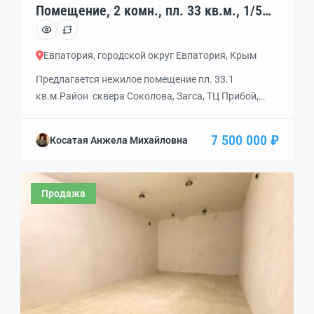
Помещение, 2 комн., пл. 33 кв.м., 1/5
эт., код: 459293
Евпатория, городской округ Евпатория, Крым
Предлагается нежилое помещение пл. 33.1
кв.м.Район сквера Соколова, Загса, ТЦ Прибой,
магазин Малыш.Ранее использовалось под
парикмахерскую.Всё для этого оборудовано. Вход
7 500 000 ₽
Косатая Анжела Михайловна
отдельный со стороны сквера.Возможно
использовать как кабинет или офис.А так же
небольшой магазин, пунк выдачи.Высота потолка
Продажа
3.0 метра.Документы проверены и готовы к
сделке.Один собственник.