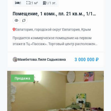
1
21 м²
1/1 эт.
Помещение, 1 комн., пл. 21 кв.м., 1/1
эт., код: 452218
Евпатория, городской округ Евпатория, Крым
Продается коммерческое помещение на первом
этаже в Тц «Пассаж». Торговый центр расположен
на улице Победы, рядом с новым микрорайоне.
Выход, на облагороженную цветником, улицу. В
3 000 000 ₽
Мамбетова Лиля Садыковна
помещении проведено электричество. Есть
возможность вывести коммуникации по воде.
Документы готовы для продажи. Один
Продажа
собственник.