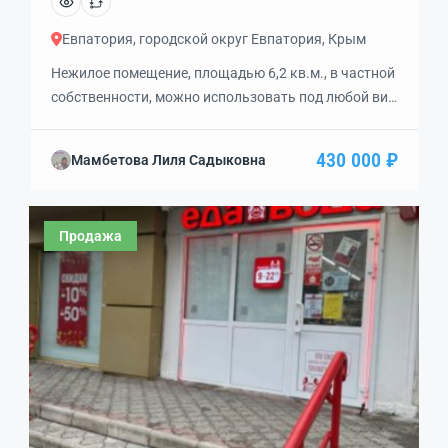
Евпатория, городской округ Евпатория, Крым
Нежилое помещение, площадью 6,2 кв.м., в частной
собственности, можно использовать под любой вид
деятельности для себя, либо сдавать в
аренду. Удачное расположение, рынок
430 000 ₽
Мамбетова Лиля Садыковна
«Универсам», проходное место.Внимение! Можно
использовать как юридический адрес для
регистрации любых видов предприятий. Хорошее
Продажа
состояние, есть электричество.Документы РФ.
Объект готов к продаже. Варианты
использования офиса:Салон по продаже телефонов
Салон по […]