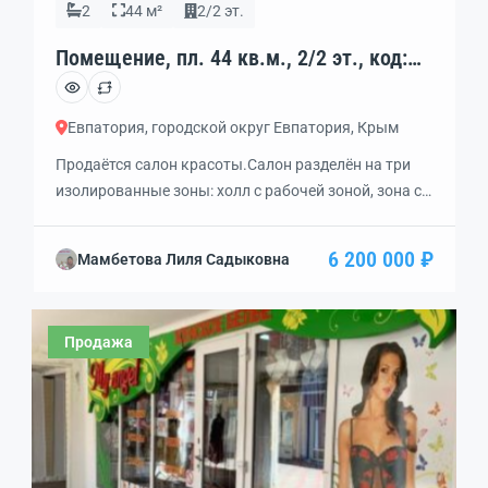
2
44 м²
2/2 эт.
Помещение, пл. 44 кв.м., 2/2 эт., код:
452628
Евпатория, городской округ Евпатория, Крым
Продаётся салон красоты.Салон разделён на три
изолированные зоны: холл с рабочей зоной, зона с
кухонной зоной, одна отдельная комната и
туалет.Салон в работе 4 года, выполнен евроремонт
6 200 000 ₽
Мамбетова Лиля Садыковна
под ключ с оборудованием.В наличии:
парикмахерский стол, кресла, столы, мебель,
мойка, кондиционеры, автоматические
Продажа
роллеты.Предусмотрено 3 рабочих места: для
парикмахера, для маникюра и педикюра, для
визажа и наращивания ресниц.Отдельная […]