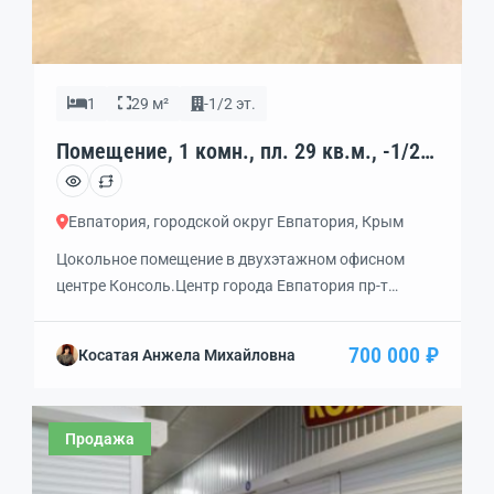
1
29 м²
-1/2 эт.
Помещение, 1 комн., пл. 29 кв.м., -1/2
эт., код: 459029
Евпатория, городской округ Евпатория, Крым
Цокольное помещение в двухэтажном офисном
центре Консоль.Центр города Евпатория пр-т
Победы.4.- Высота потолка 2.6 метра. — Стены —
кароед, потолок — шпаклевка, пол — бетон.-
700 000 ₽
Косатая Анжела Михайловна
Электричество заведено — счетчик.- Коридор
общий чистый, без запаха.- Помещение сухое и
просторное.Прекрасно подойдет под хранение
Продажа
вещей, мебели и т.д.Возможно купить соседнее
помещение.Подвалом никто не пользовался.Вход в