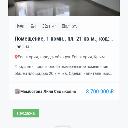
1
1
21 м²
0/1 эт.
Помещение, 1 комн., пл. 21 кв.м., код:
249611
Евпатория, городской округ Евпатория, Крым
Продается просторное коммерческое помещение
общей площадью 20,7 м. кв. Сделан капитальный
ремонт (качественная плитка, натяжной потолок),
эл-во. Возможно использовать под любой вид
3 700 000 ₽
Мамбетова Лиля Садыковна
деятельности. Помещение с отдельным выходом на
проспект Победы. Прекрасная транспортная
развязка. Большой трафик людей.
Продажа