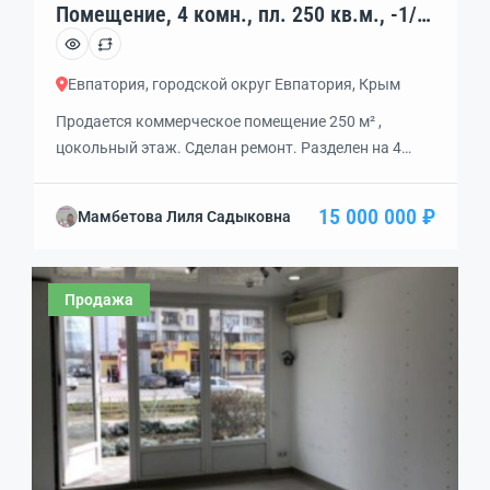
Помещение, 4 комн., пл. 250 кв.м., -1/9
эт., код: 326918
Евпатория, городской округ Евпатория, Крым
Продается коммерческое помещение 250 м² ,
цокольный этаж. Сделан ремонт. Разделен на 4
основных помещения, плюс 2 подсобных
помещения, санузел. Два входа — парадный и
15 000 000 ₽
Мамбетова Лиля Садыковна
запасной. Подойдет для магазина, фитнес-центра,
спортзала. Документы РФ, готовые к сделке. Один
собственник. Плюс к данному помещению
Продажа
продается еще одно соседнее такой же площади.
При покупке сразу 500 м² — […]