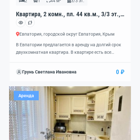
2
1
44 м²
3/3 эт.
Квартира, 2 комн., пл. 44 кв.м., 3/3 эт.,
код: 462308
Евпатория, городской округ Евпатория, Крым
В Евпатории предлагается в аренду на долгий срок
двухкомнатная квартира. В квартире есть все
необходимые удобства, два кондиционера и
совмещенный санузел, расположена на третьем
0 ₽
Грунь Светлана Ивановна
этаже. Рядом с домом удобная транспортная
развязка, магазины, школы, детская поликлиника и
детский сад. До моря прямо по улице. Показ в
Аренда
удобное для вас время.