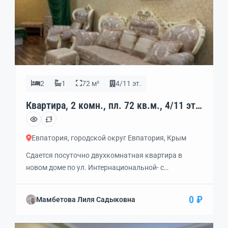
2
1
72 м²
4/11 эт.
Квартира, 2 комн., пл. 72 кв.м., 4/11 эт.,
код: 339461
Евпатория, городской округ Евпатория, Крым
Сдается посуточно двухкомнатная квартира в
новом доме по ул. Интернациональной- c
дизайнерским ремонтом. Все совершенно новое,
современная техника: встроенная духовка,
0 ₽
Мамбетова Лиля Садыковна
индукционная керамическая плита, кондиционер,
будуар с 2-х спальной кроватью, диван, кресла,