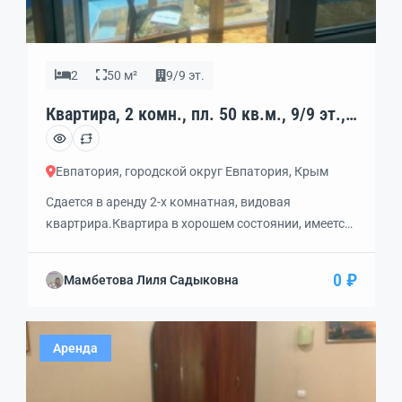
2
50 м²
9/9 эт.
Квартира, 2 комн., пл. 50 кв.м., 9/9 эт.,
код: 402485
Евпатория, городской округ Евпатория, Крым
Сдается в аренду 2-х комнатная, видовая
квартрира.Квартира в хорошем состоянии, имеется
вся необходимая техника и мебель.Рядом школа и
детский садик, отличная транспортная
0 ₽
Мамбетова Лиля Садыковна
развязка.Можно с детками и животными.Цена с
коммунальными услугами.
Аренда