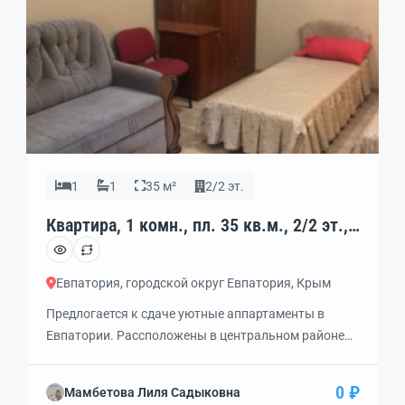
1
1
35 м²
2/2 эт.
Квартира, 1 комн., пл. 35 кв.м., 2/2 эт.,
код: 342798
Евпатория, городской округ Евпатория, Крым
Предлогается к сдаче уютные аппартаменты в
Евпатории. Рассположены в центральном районе
города, улица Токарева, которая выходит к
центральным городским пляжам. Идти до моря 10
0 ₽
Мамбетова Лиля Садыковна
минут. Вся необходимая инфраструктура в пешой