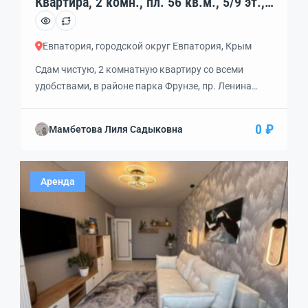
Квартира, 2 комн., пл. 56 кв.м., 5/9 эт.,
код: 397433
Евпатория, городской округ Евпатория, Крым
Сдам чистую, 2 комнатную квартиру со всеми
удобствами, в районе парка Фрунзе, пр. Ленина
ЦЕНТР ЕВПАТОРИИ. Кухня с посудой и бытовой
техникой, санузел, холодная/горячая вода
0 ₽
Мамбетова Лиля Садыковна
постоянно, tv, wi-fi, чистый ухоженный подъезд
лифт и двор, установлен новый лифт, во дворе есть
детская площадка, можно смело выглядывать в
Аренда
окно и смотреть что делает ваш ребёнок, очень […]