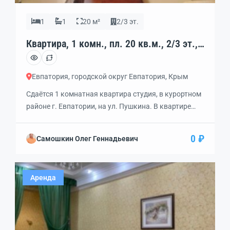
1
1
20 м²
2/3 эт.
Квартира, 1 комн., пл. 20 кв.м., 2/3 эт.,
код: 453250
Евпатория, городской округ Евпатория, Крым
Сдаётся 1 комнатная квартира студия, в курортном
районе г. Евпатории, на ул. Пушкина. В квартире
есть всё необходимое для отдыха семьи из четырёх
человек. Диван двухспальный, раскладное кресло и
0 ₽
Самошкин Олег Геннадьевич
спальное место на втором этаже. Посуда,
холодильник, микраволновка, кондиционер.
Холодная, горячая вода. срок аренды не меее пяти
Аренда
суток, сумма аренды 3500 руб. сутки