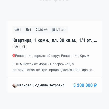
1
1
30 м²
1/1 эт.
Квартира, 1 комн., пл. 30 кв.м., 1/1 эт.,
код: 379228
Евпатория, городской округ Евпатория, Крым
В 10 минутах от моря и Набережной, в
историческом центре города сдается квартира со
всеми удобствами. Качественный ремонт, мебель,
техника, есть все бытовые мелочи и посуда.
5 200 000 ₽
Иванова Людмила Петровна
Автономное отопление. В двух остановках
Центральный рынок, супермаркеты Перекресток,
Фреш, Пуд, аптеки. 20 000 РУБ + коммунальные. Без
выселения и повышения цены. Без животных.