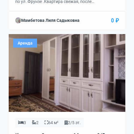
по ул .Фрунзе .Квартира свежая, после
косметического ремонта . Установлены
стеклопакеты,Мебель, техника -все необходимое .
0 ₽
Мамбетова Лиля Садыковна
Заходи и живи . Можно с маленькими детьми .
Интернет , газовая плита и колонка,чтоактуально в
наше время .
Аренда
3
2
64 м²
2/5 эт.