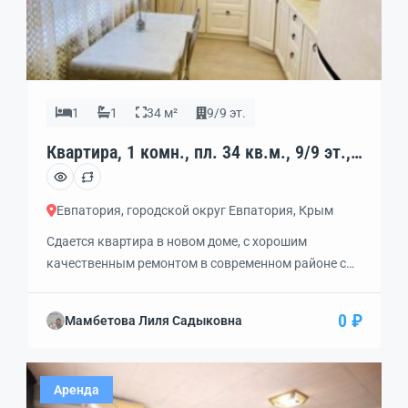
1
1
34 м²
9/9 эт.
Квартира, 1 комн., пл. 34 кв.м., 9/9 эт.,
код: 340841
Евпатория, городской округ Евпатория, Крым
Сдается квартира в новом доме, с хорошим
качественным ремонтом в современном районе с
развитой инфраструктурой. Мебель сделана на
заказ, потолки натяжные, в ванной тёплый пол и
0 ₽
Мамбетова Лиля Садыковна
дорогая сантехника. В доме счётчики на отопление
и двухтарифные на электричество. Магазины в
шаговой доступности. В ста метрах от дома
Аренда
продуктовый рынок, в трёх минутах ходьбы новая