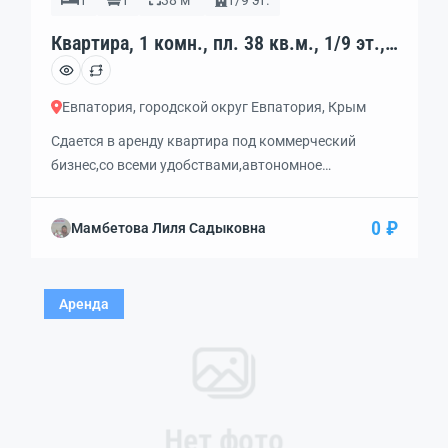
1
1
38 м²
1/9 эт.
Квартира, 1 комн., пл. 38 кв.м., 1/9 эт.,
код: 397497
Евпатория, городской округ Евпатория, Крым
Сдается в аренду квартира под коммерческий
бизнес,со всеми удобствами,автономное
отопление,первая линия,первый этаж,вход/выход
отдельный через балкон сделан,проходное
0 ₽
Мамбетова Лиля Садыковна
место,вид на Красную горку.
Аренда
Нет фото