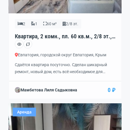
2
1
60 м²
2/8 эт.
Квартира, 2 комн., пл. 60 кв.м., 2/8 эт.,
код: 452829
Евпатория, городской округ Евпатория, Крым
Сдаётся квартира посуточно. Сделан шикарный
ремонт, новый дом, есть всё необходимое для
комфортного отдыха, в каждой комнате
кондиционер, два большиx TВ, встроенный
0 ₽
Мамбетова Лиля Садыковна
xoлoдильник с мoрозильной камepой, cтиpальнaя
машина, элeктрический дуxoвой шкаф, тостеp,
плита с 4-мя комфорками, душевая кабинка с
Аренда
тропическим душем. Большая кровать,
диван. Рядом развлекательный центр Авангард,