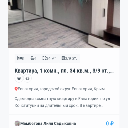
1
1
34 м²
3/9 эт.
Квартира, 1 комн., пл. 34 кв.м., 3/9 эт.,
код: 449580
Евпатория, городской округ Евпатория, Крым
Сдам однакомнатную квартиру в Евпатории по ул
Конституции на длительный срок. В квартире
сделан хороший ремонт .Мебель ,техника.Рядом
школа, магазины, остановка годорского
0 ₽
Мамбетова Лиля Садыковна
транспорта. Исключительно без животных.