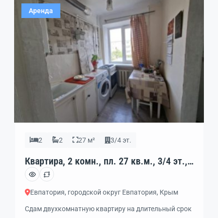
предложем еще варианты для Вашего комфортного
Аренда
проживания .
2
2
27 м²
3/4 эт.
Квартира, 2 комн., пл. 27 кв.м., 3/4 эт.,
код: 462385
Евпатория, городской округ Евпатория, Крым
Сдам двухкомнатную квартиру на длительный срок