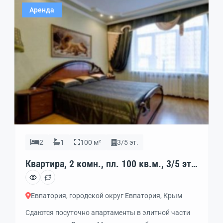
витрина. Огромная застекленная лоджия 17м2,
Аренда
полностью оборудованная. Рядом находятся
магазины, универсам, рынок, кафе, рестораны,
супермаркеты и прочее. Великолепная развязка
транспорта; маршрутное такси, трамвай. Также […]
2
1
100 м²
3/5 эт.
Квартира, 2 комн., пл. 100 кв.м., 3/5 эт.,
код: 339459
Евпатория, городской округ Евпатория, Крым
Сдаются посуточно апартаменты в элитной части