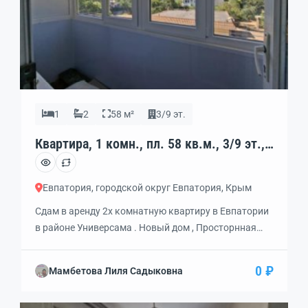
1
2
58 м²
3/9 эт.
Квартира, 1 комн., пл. 58 кв.м., 3/9 эт.,
код: 462386
Евпатория, городской округ Евпатория, Крым
Сдам в аренду 2х комнатную квартиру в Евпатории
в районе Универсама . Новый дом , Просторнная
площадь,теплая, середина дома .Сдается на очень
длительный срок . Хорошие, доброжелательные
0 ₽
Мамбетова Лиля Садыковна
,ответственные хозяева. Рядом рынок , магазины,
школы ,детский сад. все под рукой . Звоните