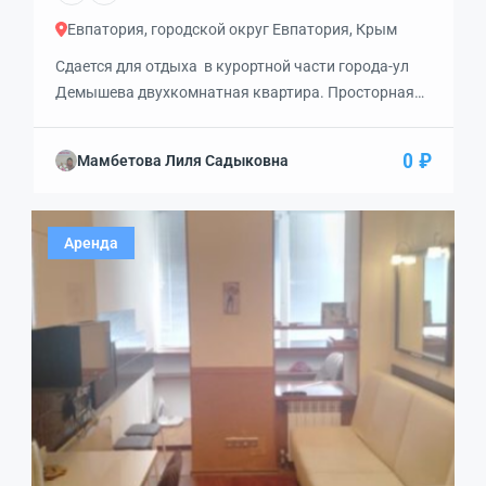
Евпатория, городской округ Евпатория, Крым
Сдается для отдыха в курортной части города-ул
Демышева двухкомнатная квартира. Просторная
комната с выходом на балкон. В квартире есть все
необходимое для комфортного проживания.
0 ₽
Мамбетова Лиля Садыковна
Магазины игровые площадки автобусная и
трамвайная остановки. В пешей доступности
песчанный пляж. Фрунзенский парк, рестораны,
Аренда
кафе, атракционы, дельфинарий, аквапарк-. Есть
варианты класса люкс — звоните и мы исполним
ваши пожелания. […]