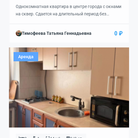
Однокомнатная квартира в центре города с окнами
на сквер. Сдается на длительный период без
выселения на лето и повышения оплаты. —
Квартира расположена на 3 этаже. Чешский проект.
0 ₽
Тимофеева Татьяна Геннадьевна
— К набережной Горького примерно 1500 метров по
зеленой улице Фрунзе. — Дом стоит в середине
квартала. Очень тихо. — Рядом много разных
Аренда
магазинов […]