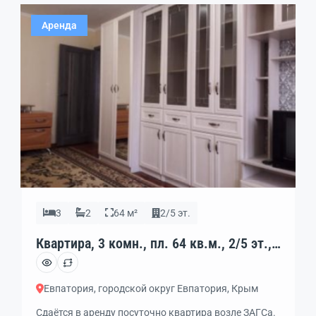
наше время .
Аренда
3
2
64 м²
2/5 эт.
Квартира, 3 комн., пл. 64 кв.м., 2/5 эт.,
код: 328455
Евпатория, городской округ Евпатория, Крым
Сдаётся в аренду посуточно квартира возле ЗАГСа.