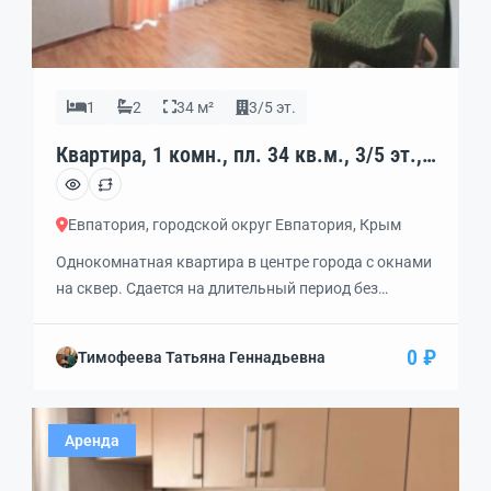
1
2
34 м²
3/5 эт.
Квартира, 1 комн., пл. 34 кв.м., 3/5 эт.,
код: 462349
Евпатория, городской округ Евпатория, Крым
Однокомнатная квартира в центре города с окнами
на сквер. Сдается на длительный период без
выселения на лето и повышения оплаты. —
Квартира расположена на 3 этаже. Чешский проект.
0 ₽
Тимофеева Татьяна Геннадьевна
— К набережной Горького примерно 1500 метров по
зеленой улице Фрунзе. — Дом стоит в середине
квартала. Очень тихо. — Рядом много разных
Аренда
магазинов […]