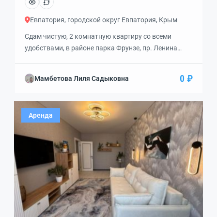
код: 397433
Евпатория, городской округ Евпатория, Крым
Сдам чистую, 2 комнатную квартиру со всеми
удобствами, в районе парка Фрунзе, пр. Ленина
ЦЕНТР ЕВПАТОРИИ. Кухня с посудой и бытовой
техникой, санузел, холодная/горячая вода
0 ₽
Мамбетова Лиля Садыковна
постоянно, tv, wi-fi, чистый ухоженный подъезд
лифт и двор, установлен новый лифт, во дворе есть
детская площадка, можно смело выглядывать в
Аренда
окно и смотреть что делает ваш ребёнок, очень […]