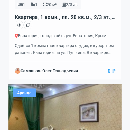
1
1
20 м²
2/3 эт.
Квартира, 1 комн., пл. 20 кв.м., 2/3 эт.,
код: 453250
Евпатория, городской округ Евпатория, Крым
Сдаётся 1 комнатная квартира студия, в курортном
районе г. Евпатории, на ул. Пушкина. В квартире
есть всё необходимое для отдыха семьи из четырёх
человек. Диван двухспальный, раскладное кресло и
0 ₽
Самошкин Олег Геннадьевич
спальное место на втором этаже. Посуда,
холодильник, микраволновка, кондиционер.
Холодная, горячая вода. срок аренды не меее пяти
Аренда
суток, сумма аренды 3500 руб. сутки