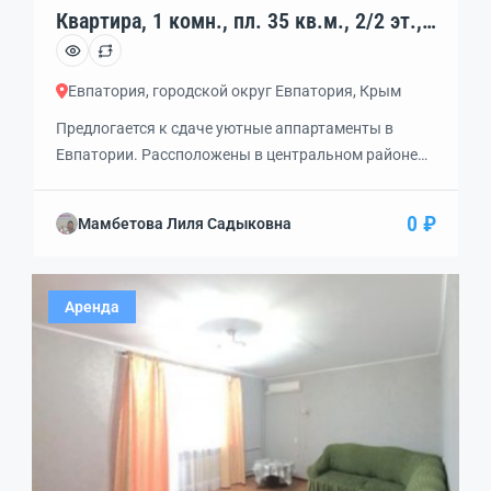
Квартира, 1 комн., пл. 35 кв.м., 2/2 эт.,
код: 342798
Евпатория, городской округ Евпатория, Крым
Предлогается к сдаче уютные аппартаменты в
Евпатории. Рассположены в центральном районе
города, улица Токарева, которая выходит к
центральным городским пляжам. Идти до моря 10
0 ₽
Мамбетова Лиля Садыковна
минут. Вся необходимая инфраструктура в пешой
доступности, парки, сверы, театральная площадь,
набережная, городские достропримичательности,
Аренда
супермаркеты и так далее. Сами номера в отличном
состоянии, со всем необходимым для проживания.
Во дворе есть […]