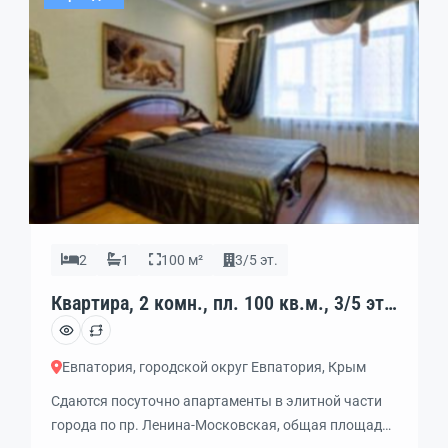
магазины, универсам, рынок, кафе, рестораны,
супермаркеты и прочее. Великолепная развязка
транспорта; маршрутное такси, трамвай. Также […]
2
1
100 м²
3/5 эт.
Квартира, 2 комн., пл. 100 кв.м., 3/5 эт.,
код: 339459
Евпатория, городской округ Евпатория, Крым
Сдаются посуточно апартаменты в элитной части
города по пр. Ленина-Московская, общая площадь