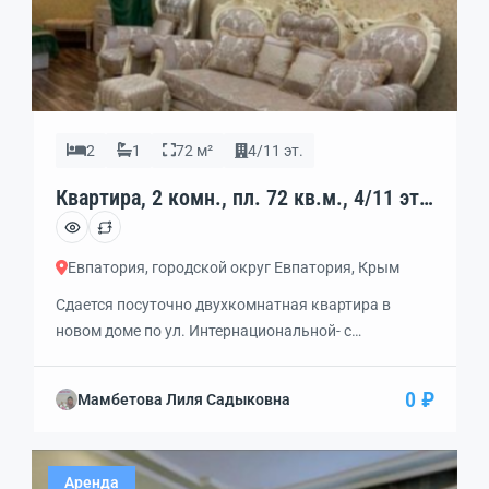
2
1
72 м²
4/11 эт.
Квартира, 2 комн., пл. 72 кв.м., 4/11 эт.,
код: 339461
Евпатория, городской округ Евпатория, Крым
Сдается посуточно двухкомнатная квартира в
новом доме по ул. Интернациональной- c
дизайнерским ремонтом. Все совершенно новое,
современная техника: встроенная духовка,
0 ₽
Мамбетова Лиля Садыковна
индукционная керамическая плита, кондиционер,
будуар с 2-х спальной кроватью, диван, кресла,
витрина. Огромная застекленная лоджия 17м2,
Аренда
полностью оборудованная. Рядом находятся