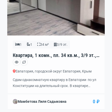
1
1
34 м²
3/9 эт.
Квартира, 1 комн., пл. 34 кв.м., 3/9 эт.,
код: 449580
Евпатория, городской округ Евпатория, Крым
Сдам однакомнатную квартиру в Евпатории по ул
Конституции на длительный срок. В квартире
сделан хороший ремонт .Мебель ,техника.Рядом
школа, магазины, остановка годорского
0 ₽
Мамбетова Лиля Садыковна
транспорта. Исключительно без животных.