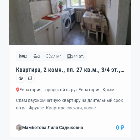
2
2
27 м²
3/4 эт.
Квартира, 2 комн., пл. 27 кв.м., 3/4 эт.,
код: 462385
Евпатория, городской округ Евпатория, Крым
Сдам двухкомнатную квартиру на длительный срок
по ул .Фрунзе .Квартира свежая, после
косметического ремонта . Установлены
стеклопакеты,Мебель, техника -все необходимое .
0 ₽
Мамбетова Лиля Садыковна
Заходи и живи . Можно с маленькими детьми .
Интернет , газовая плита и колонка,чтоактуально в