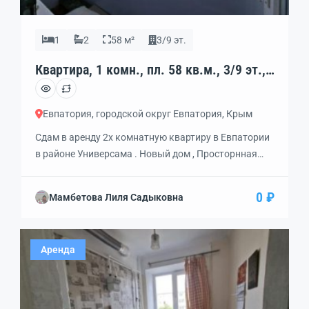
1
2
58 м²
3/9 эт.
Квартира, 1 комн., пл. 58 кв.м., 3/9 эт.,
код: 462386
Евпатория, городской округ Евпатория, Крым
Сдам в аренду 2х комнатную квартиру в Евпатории
в районе Универсама . Новый дом , Просторнная
площадь,теплая, середина дома .Сдается на очень
длительный срок . Хорошие, доброжелательные
0 ₽
Мамбетова Лиля Садыковна
,ответственные хозяева. Рядом рынок , магазины,
школы ,детский сад. все под рукой . Звоните
предложем еще варианты для Вашего комфортного
Аренда
проживания .