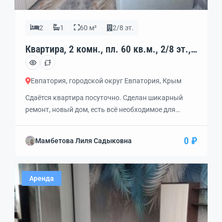
2
1
60 м²
2/8 эт.
Квартира, 2 комн., пл. 60 кв.м., 2/8 эт.,
код: 452829
Евпатория, городской округ Евпатория, Крым
Сдаётся квартира посуточно. Сделан шикарный
ремонт, новый дом, есть всё необходимое для
комфортного отдыха, в каждой комнате
кондиционер, два большиx TВ, встроенный
0 ₽
Мамбетова Лиля Садыковна
xoлoдильник с мoрозильной камepой, cтиpальнaя
машина, элeктрический дуxoвой шкаф, тостеp,
плита с 4-мя комфорками, душевая кабинка с
Аренда
тропическим душем. Большая кровать,
диван. Рядом развлекательный центр Авангард,