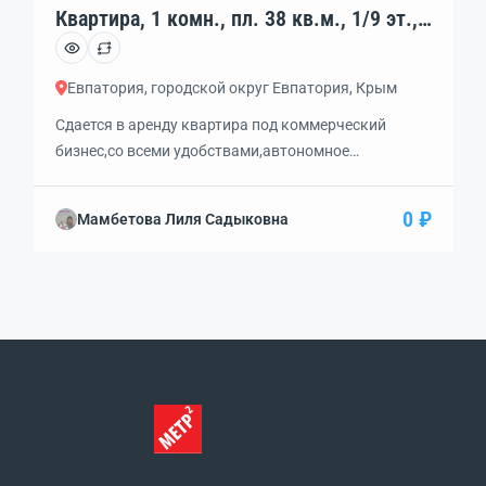
Квартира, 1 комн., пл. 38 кв.м., 1/9 эт.,
код: 397497
Евпатория, городской округ Евпатория, Крым
Сдается в аренду квартира под коммерческий
бизнес,со всеми удобствами,автономное
отопление,первая линия,первый этаж,вход/выход
отдельный через балкон сделан,проходное
0 ₽
Мамбетова Лиля Садыковна
место,вид на Красную горку.