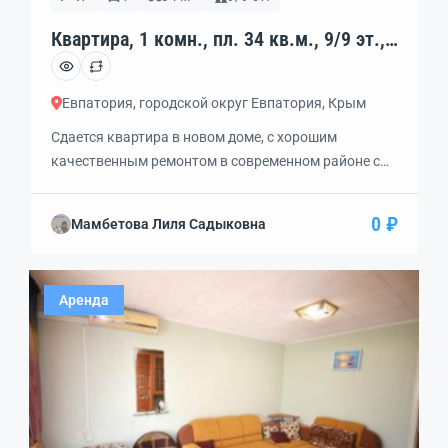
Квартира, 1 комн., пл. 34 кв.м., 9/9 эт.,
код: 340841
Евпатория, городской округ Евпатория, Крым
Сдается квартира в новом доме, с хорошим
качественным ремонтом в современном районе с
развитой инфраструктурой. Мебель сделана на
заказ, потолки натяжные, в ванной тёплый пол и
0 ₽
Мамбетова Лиля Садыковна
дорогая сантехника. В доме счётчики на отопление
и двухтарифные на электричество. Магазины в
шаговой доступности. В ста метрах от дома
Аренда
продуктовый рынок, в трёх минутах ходьбы новая
школа и […]