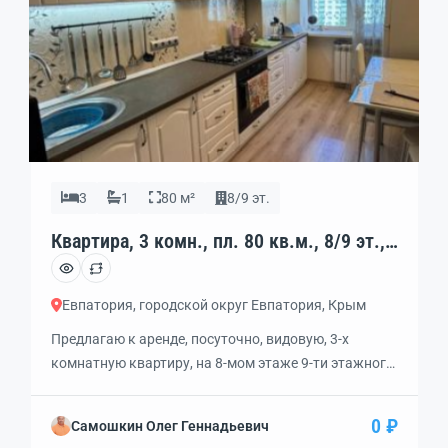
3
1
80 м²
8/9 эт.
Квартира, 3 комн., пл. 80 кв.м., 8/9 эт.,
код: 452666
Евпатория, городской округ Евпатория, Крым
Предлагаю к аренде, посуточно, видовую, 3-х
комнатную квартиру, на 8-мом этаже 9-ти этажного
дома, в центре города. Она расположена на
проспекте Ленина, 56, и имеет улучшенную
0 ₽
Самошкин Олег Геннадьевич
планировку. В квартире раздельные комнаты и три