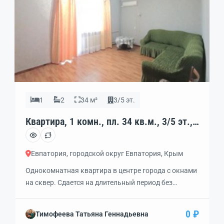
1
2
34 м²
3/5 эт.
Квартира, 1 комн., пл. 34 кв.м., 3/5 эт.,
код: 462349
Евпатория, городской округ Евпатория, Крым
Однокомнатная квартира в центре города с окнами
на сквер. Сдается на длительный период без
выселения на лето и повышения оплаты. —
Квартира расположена на 3 этаже. Чешский проект.
0 ₽
Тимофеева Татьяна Геннадьевна
— К набережной Горького примерно 1500 метров по