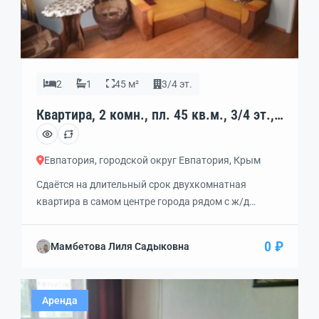
2
1
45 м²
3/4 эт.
Квартира, 2 комн., пл. 45 кв.м., 3/4 эт.,
код: 449655
Евпатория, городской округ Евпатория, Крым
Сдаётся на длительный срок двухкомнатная
квартира в самом центре города рядом с ж/д
вокзалом. Одна комната изолированная, вторая
студия. Все удобства, интернет, газовая колонка,
0 ₽
Мамбетова Лиля Садыковна
два кондиционера, санузел совмещённый. Третий
этаж. Окна на юг и запад. Хорошая транспортная
развязка, магазины, школы, до моря прямо улице
Аренда
Фрунзе 15 минут.