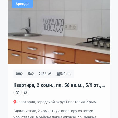
Аренда
Интернет, парковка, до моря 8 мин ходьбы.
Закрытая охраняемая территория со […]
2
2
56 м²
5/9 эт.
Квартира, 2 комн., пл. 56 кв.м., 5/9 эт.,
код: 397433
Евпатория, городской округ Евпатория, Крым
Сдам чистую, 2 комнатную квартиру со всеми
удобствами, в районе парка Фрунзе, пр. Ленина