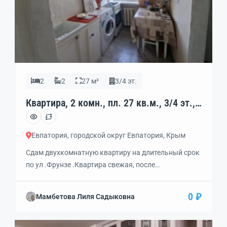
2
2
27 м²
3/4 эт.
Квартира, 2 комн., пл. 27 кв.м., 3/4 эт.,
код: 462385
Евпатория, городской округ Евпатория, Крым
Сдам двухкомнатную квартиру на длительный срок
по ул .Фрунзе .Квартира свежая, после
косметического ремонта . Установлены
стеклопакеты,Мебель, техника -все необходимое .
0 ₽
Мамбетова Лиля Садыковна
Заходи и живи . Можно с маленькими детьми .
Интернет , газовая плита и колонка,чтоактуально в
наше время .