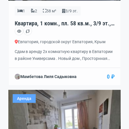
1
2
58 м²
3/9 эт.
Квартира, 1 комн., пл. 58 кв.м., 3/9 эт.,
код: 462386
Евпатория, городской округ Евпатория, Крым
Сдам в аренду 2х комнатную квартиру в Евпатории
в районе Универсама . Новый дом , Просторнная
площадь,теплая, середина дома .Сдается на очень
длительный срок . Хорошие, доброжелательные
0 ₽
Мамбетова Лиля Садыковна
,ответственные хозяева. Рядом рынок , магазины,
школы ,детский сад. все под рукой . Звоните
предложем еще варианты для Вашего комфортного
Аренда
проживания .