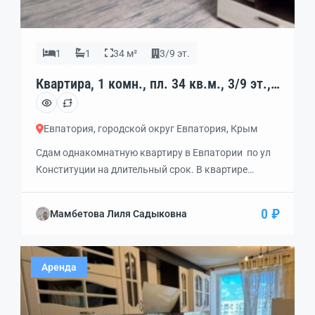
1
1
34 м²
3/9 эт.
Квартира, 1 комн., пл. 34 кв.м., 3/9 эт.,
код: 449580
Евпатория, городской округ Евпатория, Крым
Сдам однакомнатную квартиру в Евпатории по ул
Конституции на длительный срок. В квартире
сделан хороший ремонт .Мебель ,техника.Рядом
школа, магазины, остановка годорского
0 ₽
Мамбетова Лиля Садыковна
транспорта. Исключительно без животных.
Аренда