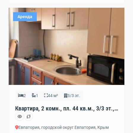
зеленой улице Фрунзе. — Дом стоит в середине
квартала. Очень тихо. — Рядом много разных
Аренда
магазинов […]
2
1
44 м²
3/3 эт.
Квартира, 2 комн., пл. 44 кв.м., 3/3 эт.,
код: 462308
Евпатория, городской округ Евпатория, Крым