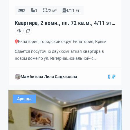
2
1
72 м²
4/11 эт.
Квартира, 2 комн., пл. 72 кв.м., 4/11 эт.,
код: 339461
Евпатория, городской округ Евпатория, Крым
Сдается посуточно двухкомнатная квартира в
новом доме по ул. Интернациональной- c
дизайнерским ремонтом. Все совершенно новое,
современная техника: встроенная духовка,
0 ₽
Мамбетова Лиля Садыковна
индукционная керамическая плита, кондиционер,
будуар с 2-х спальной кроватью, диван, кресла,
витрина. Огромная застекленная лоджия 17м2,
Аренда
полностью оборудованная. Рядом находятся
магазины, универсам, рынок, кафе, рестораны,
супермаркеты и прочее. Великолепная развязка
транспорта; маршрутное такси, трамвай. Также […]