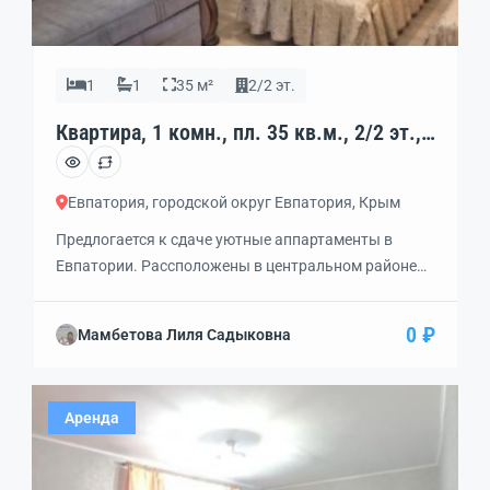
1
1
35 м²
2/2 эт.
Квартира, 1 комн., пл. 35 кв.м., 2/2 эт.,
код: 342798
Евпатория, городской округ Евпатория, Крым
Предлогается к сдаче уютные аппартаменты в
Евпатории. Рассположены в центральном районе
города, улица Токарева, которая выходит к
центральным городским пляжам. Идти до моря 10
0 ₽
Мамбетова Лиля Садыковна
минут. Вся необходимая инфраструктура в пешой
доступности, парки, сверы, театральная площадь,
набережная, городские достропримичательности,
Аренда
супермаркеты и так далее. Сами номера в отличном
состоянии, со всем необходимым для проживания.
Во дворе есть […]