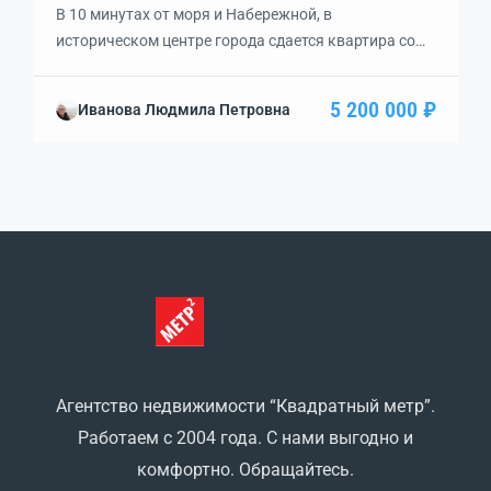
В 10 минутах от моря и Набережной, в
историческом центре города сдается квартира со
всеми удобствами. Качественный ремонт, мебель,
техника, есть все бытовые мелочи и посуда.
5 200 000 ₽
Иванова Людмила Петровна
Автономное отопление. В двух остановках
Центральный рынок, супермаркеты Перекресток,
Фреш, Пуд, аптеки. 20 000 РУБ + коммунальные. Без
выселения и повышения цены. Без животных.
Чистоплотной семье из 2х человек […]
Агентство недвижимости “Квадратный метр”.
Работаем с 2004 года. С нами выгодно и
комфортно. Обращайтесь.