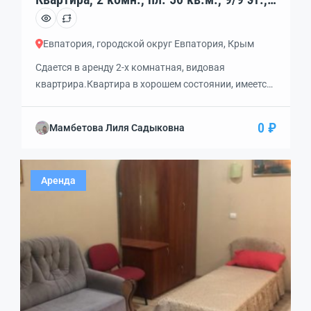
код: 402485
Евпатория, городской округ Евпатория, Крым
Сдается в аренду 2-х комнатная, видовая
квартрира.Квартира в хорошем состоянии, имеется
вся необходимая техника и мебель.Рядом школа и
детский садик, отличная транспортная
0 ₽
Мамбетова Лиля Садыковна
развязка.Можно с детками и животными.Цена с
коммунальными услугами.
Аренда