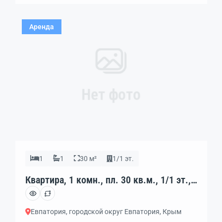
закрытых лоджии. Квартира находится в элитном
районе, всего в трех минутах ходьбы от парка
Аренда
Фрунзе. До лучших песчаных пляжей набережной
[…]
Нет фото
1
1
30 м²
1/1 эт.
Квартира, 1 комн., пл. 30 кв.м., 1/1 эт.,
код: 379228
Евпатория, городской округ Евпатория, Крым