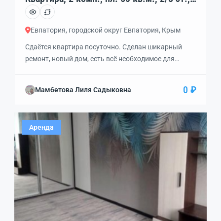
код: 452829
Евпатория, городской округ Евпатория, Крым
Сдаётся квартира посуточно. Сделан шикарный
ремонт, новый дом, есть всё необходимое для
комфортного отдыха, в каждой комнате
кондиционер, два большиx TВ, встроенный
0 ₽
Мамбетова Лиля Садыковна
xoлoдильник с мoрозильной камepой, cтиpальнaя
машина, элeктрический дуxoвой шкаф, тостеp,
плита с 4-мя комфорками, душевая кабинка с
Аренда
тропическим душем. Большая кровать,
диван. Рядом развлекательный центр Авангард,