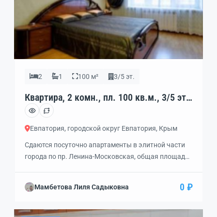
2
1
100 м²
3/5 эт.
Квартира, 2 комн., пл. 100 кв.м., 3/5 эт.,
код: 339459
Евпатория, городской округ Евпатория, Крым
Сдаются посуточно апартаменты в элитной части
города по пр. Ленина-Московская, общая площадь
100 кв.м, состоящие из 2 комнат, лоджии 10 кв.м
оборудованной под кабинет, кухни-столовой 17
0 ₽
Мамбетова Лиля Садыковна
кв.м, ванной и большого холла, авторский дизайн,
коллекционные обои, итальянская мебель и вся
бытовая техника, кондиционер, спутниковое ТВ,