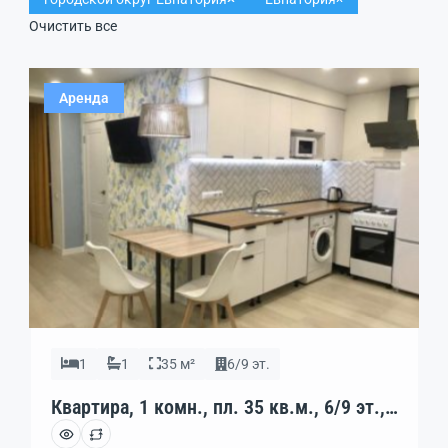
Очистить все
Аренда
1
1
35 м²
6/9 эт.
Квартира, 1 комн., пл. 35 кв.м., 6/9 эт.,
код: 397301