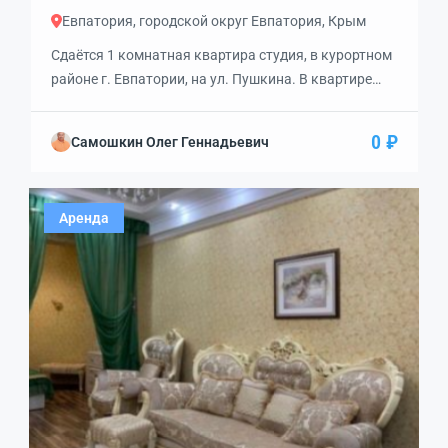
Евпатория, городской округ Евпатория, Крым
Сдаётся 1 комнатная квартира студия, в курортном
районе г. Евпатории, на ул. Пушкина. В квартире
есть всё необходимое для отдыха семьи из четырёх
человек. Диван двухспальный, раскладное кресло и
0 ₽
Самошкин Олег Геннадьевич
спальное место на втором этаже. Посуда,
холодильник, микраволновка, кондиционер.
Холодная, горячая вода. срок аренды не меее пяти
Аренда
суток, сумма аренды 3500 руб. сутки