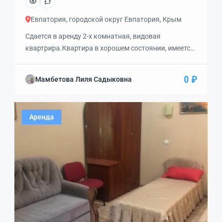
Евпатория, городской округ Евпатория, Крым
Сдается в аренду 2-х комнатная, видовая
квартрира.Квартира в хорошем состоянии, имеется
вся необходимая техника и мебель.Рядом школа и
детский садик, отличная транспортная
0 ₽
Мамбетова Лиля Садыковна
развязка.Можно с детками и животными.Цена с
коммунальными услугами.
Аренда