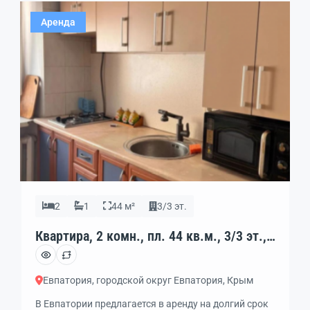
квартала. Очень тихо. — Рядом много разных
Аренда
магазинов […]
2
1
44 м²
3/3 эт.
Квартира, 2 комн., пл. 44 кв.м., 3/3 эт.,
код: 462308
Евпатория, городской округ Евпатория, Крым
В Евпатории предлагается в аренду на долгий срок