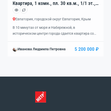
Квартира, 1 комн., пл. 30 кв.м., 1/1 эт.,
код: 379228
Евпатория, городской округ Евпатория, Крым
В 10 минутах от моря и Набережной, в
историческом центре города сдается квартира со
всеми удобствами. Качественный ремонт, мебель,
техника, есть все бытовые мелочи и посуда.
5 200 000 ₽
Иванова Людмила Петровна
Автономное отопление. В двух остановках
Центральный рынок, супермаркеты Перекресток,
Фреш, Пуд, аптеки. 20 000 РУБ + коммунальные. Без
выселения и повышения цены. Без животных.
Чистоплотной семье из 2х человек […]