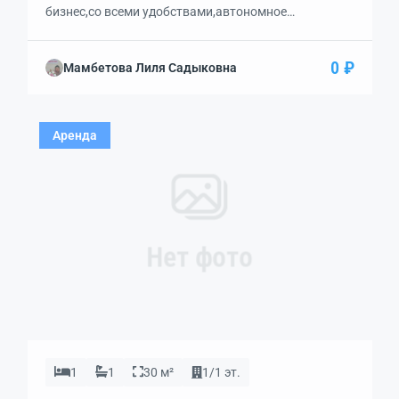
бизнес,со всеми удобствами,автономное
отопление,первая линия,первый этаж,вход/выход
отдельный через балкон сделан,проходное
0 ₽
Мамбетова Лиля Садыковна
место,вид на Красную горку.
Аренда
Нет фото
1
1
30 м²
1/1 эт.