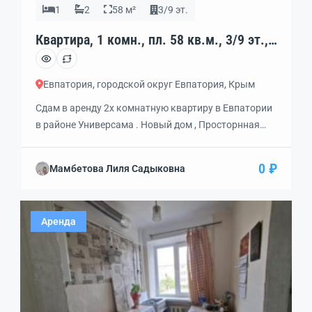
1
2
58 м²
3/9 эт.
Квартира, 1 комн., пл. 58 кв.м., 3/9 эт.,
код: 462386
Евпатория, городской округ Евпатория, Крым
Сдам в аренду 2х комнатную квартиру в Евпатории
в районе Универсама . Новый дом , Просторнная
площадь,теплая, середина дома .Сдается на очень
длительный срок . Хорошие, доброжелательные
0 ₽
Мамбетова Лиля Садыковна
,ответственные хозяева. Рядом рынок , магазины,
школы ,детский сад. все под рукой . Звоните
предложем еще варианты для Вашего комфортного
Аренда
проживания .