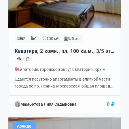
2
1
100 м²
3/5 эт.
Квартира, 2 комн., пл. 100 кв.м., 3/5 эт.,
код: 339459
Евпатория, городской округ Евпатория, Крым
Сдаются посуточно апартаменты в элитной части
города по пр. Ленина-Московская, общая площадь
100 кв.м, состоящие из 2 комнат, лоджии 10 кв.м
оборудованной под кабинет, кухни-столовой 17
0 ₽
Мамбетова Лиля Садыковна
кв.м, ванной и большого холла, авторский дизайн,
коллекционные обои, итальянская мебель и вся
бытовая техника, кондиционер, спутниковое ТВ,
Аренда
Интернет, парковка, до моря 8 мин ходьбы.