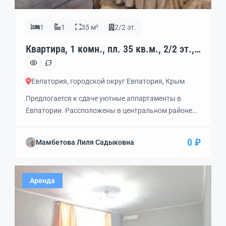
1
1
35 м²
2/2 эт.
Квартира, 1 комн., пл. 35 кв.м., 2/2 эт.,
код: 342798
Евпатория, городской округ Евпатория, Крым
Предлогается к сдаче уютные аппартаменты в
Евпатории. Рассположены в центральном районе
города, улица Токарева, которая выходит к
центральным городским пляжам. Идти до моря 10
0 ₽
Мамбетова Лиля Садыковна
минут. Вся необходимая инфраструктура в пешой
доступности, парки, сверы, театральная площадь,
набережная, городские достропримичательности,
Аренда
супермаркеты и так далее. Сами номера в отличном
состоянии, со всем необходимым для проживания.
Во дворе есть […]