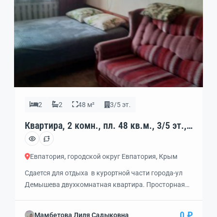
2
2
48 м²
3/5 эт.
Квартира, 2 комн., пл. 48 кв.м., 3/5 эт.,
код: 453665
Евпатория, городской округ Евпатория, Крым
Сдается для отдыха в курортной части города-ул
Демышева двухкомнатная квартира. Просторная
комната с выходом на балкон. В квартире есть все
необходимое для комфортного проживания.
0 ₽
Мамбетова Лиля Садыковна