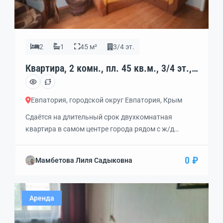
2
1
45 м²
3/4 эт.
Квартира, 2 комн., пл. 45 кв.м., 3/4 эт.,
код: 449655
Евпатория, городской округ Евпатория, Крым
Сдаётся на длительный срок двухкомнатная
квартира в самом центре города рядом с ж/д
вокзалом. Одна комната изолированная, вторая
студия. Все удобства, интернет, газовая колонка,
0 ₽
Мамбетова Лиля Садыковна
два кондиционера, санузел совмещённый. Третий
этаж. Окна на юг и запад. Хорошая транспортная
развязка, магазины, школы, до моря прямо улице
Аренда
Фрунзе 15 минут.