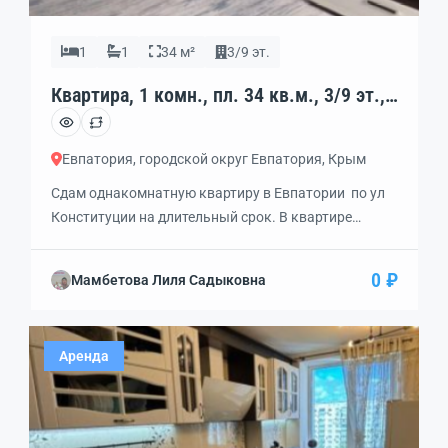
1
1
34 м²
3/9 эт.
Квартира, 1 комн., пл. 34 кв.м., 3/9 эт.,
код: 449580
Евпатория, городской округ Евпатория, Крым
Сдам однакомнатную квартиру в Евпатории по ул
Конституции на длительный срок. В квартире
сделан хороший ремонт .Мебель ,техника.Рядом
школа, магазины, остановка годорского
0 ₽
Мамбетова Лиля Садыковна
транспорта. Исключительно без животных.
Аренда