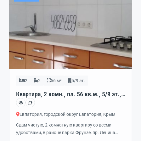
Закрытая охраняемая территория со […]
2
2
56 м²
5/9 эт.
Квартира, 2 комн., пл. 56 кв.м., 5/9 эт.,
код: 397433
Евпатория, городской округ Евпатория, Крым
Сдам чистую, 2 комнатную квартиру со всеми
удобствами, в районе парка Фрунзе, пр. Ленина
ЦЕНТР ЕВПАТОРИИ. Кухня с посудой и бытовой