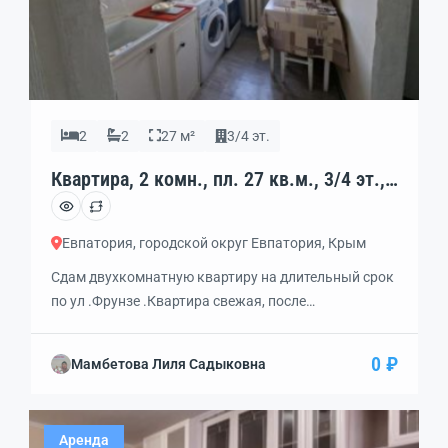
2
2
27 м²
3/4 эт.
Квартира, 2 комн., пл. 27 кв.м., 3/4 эт.,
код: 462385
Евпатория, городской округ Евпатория, Крым
Сдам двухкомнатную квартиру на длительный срок
по ул .Фрунзе .Квартира свежая, после
косметического ремонта . Установлены
стеклопакеты,Мебель, техника -все необходимое .
0 ₽
Мамбетова Лиля Садыковна
Заходи и живи . Можно с маленькими детьми .
Интернет , газовая плита и колонка,чтоактуально в
наше время .
Аренда