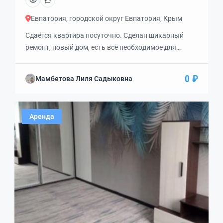
Евпатория, городской округ Евпатория, Крым
Сдаётся квартира посуточно. Сделан шикарный
ремонт, новый дом, есть всё необходимое для
комфортного отдыха, в каждой комнате
кондиционер, два большиx TВ, встроенный
0 ₽
Мамбетова Лиля Садыковна
xoлoдильник с мoрозильной камepой, cтиpальнaя
машина, элeктрический дуxoвой шкаф, тостеp,
плита с 4-мя комфорками, душевая кабинка с
Аренда
тропическим душем. Большая кровать,
диван. Рядом развлекательный центр Авангард,