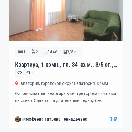
1
2
34 м²
3/5 эт.
Квартира, 1 комн., пл. 34 кв.м., 3/5 эт.,
код: 462349
Евпатория, городской округ Евпатория, Крым
Однокомнатная квартира в центре города с окнами
на сквер. Сдается на длительный период без
выселения на лето и повышения оплаты. —
Квартира расположена на 3 этаже. Чешский проект.
0 ₽
Тимофеева Татьяна Геннадьевна
— К набережной Горького примерно 1500 метров по
зеленой улице Фрунзе. — Дом стоит в середине