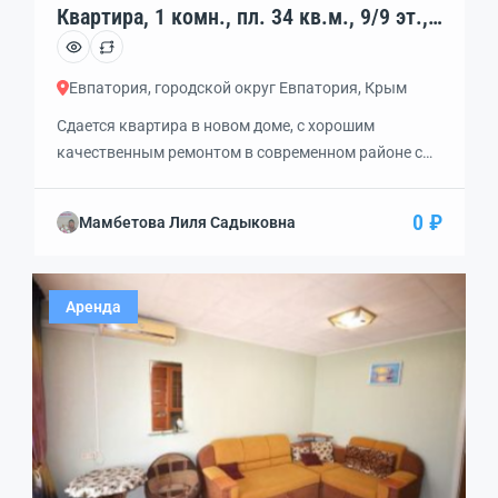
Квартира, 1 комн., пл. 34 кв.м., 9/9 эт.,
код: 340841
Евпатория, городской округ Евпатория, Крым
Сдается квартира в новом доме, с хорошим
качественным ремонтом в современном районе с
развитой инфраструктурой. Мебель сделана на
заказ, потолки натяжные, в ванной тёплый пол и
0 ₽
Мамбетова Лиля Садыковна
дорогая сантехника. В доме счётчики на отопление
и двухтарифные на электричество. Магазины в
шаговой доступности. В ста метрах от дома
Аренда
продуктовый рынок, в трёх минутах ходьбы новая
школа и […]