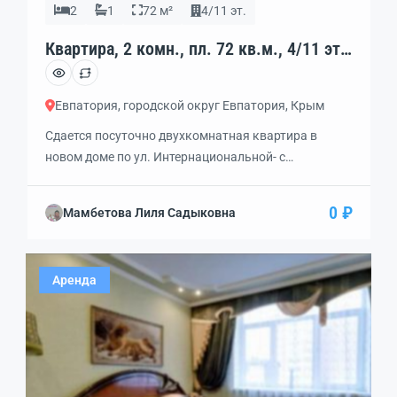
2
1
72 м²
4/11 эт.
Квартира, 2 комн., пл. 72 кв.м., 4/11 эт.,
код: 339461
Евпатория, городской округ Евпатория, Крым
Сдается посуточно двухкомнатная квартира в
новом доме по ул. Интернациональной- c
дизайнерским ремонтом. Все совершенно новое,
современная техника: встроенная духовка,
0 ₽
Мамбетова Лиля Садыковна
индукционная керамическая плита, кондиционер,
будуар с 2-х спальной кроватью, диван, кресла,
витрина. Огромная застекленная лоджия 17м2,
Аренда
полностью оборудованная. Рядом находятся
магазины, универсам, рынок, кафе, рестораны,
супермаркеты и прочее. Великолепная развязка
транспорта; маршрутное такси, трамвай. Также […]