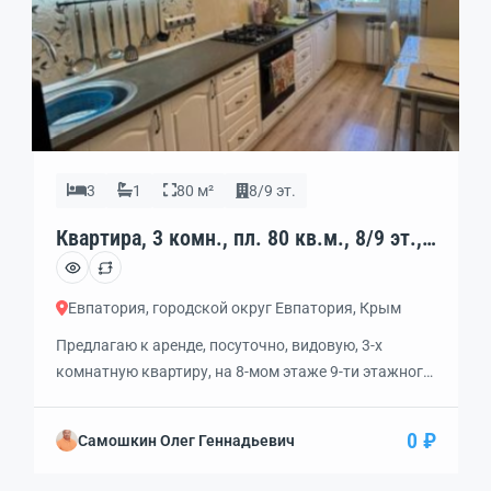
3
1
80 м²
8/9 эт.
Квартира, 3 комн., пл. 80 кв.м., 8/9 эт.,
код: 452666
Евпатория, городской округ Евпатория, Крым
Предлагаю к аренде, посуточно, видовую, 3-х
комнатную квартиру, на 8-мом этаже 9-ти этажного
дома, в центре города. Она расположена на
проспекте Ленина, 56, и имеет улучшенную
0 ₽
Самошкин Олег Геннадьевич
планировку. В квартире раздельные комнаты и три
закрытых лоджии. Квартира находится в элитном