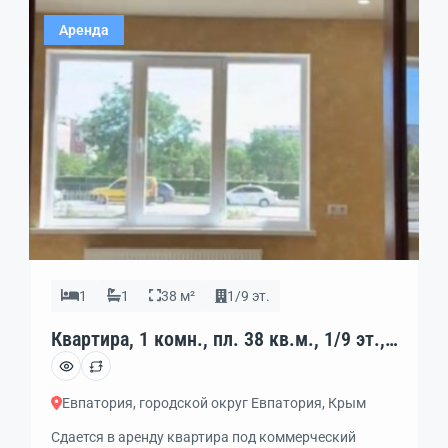
районе, всего в трех минутах ходьбы от парка
Аренда
Фрунзе. До лучших песчаных пляжей набережной
[…]
1
1
38 м²
1/9 эт.
Квартира, 1 комн., пл. 38 кв.м., 1/9 эт.,
код: 397497
Евпатория, городской округ Евпатория, Крым
Сдается в аренду квартира под коммерческий