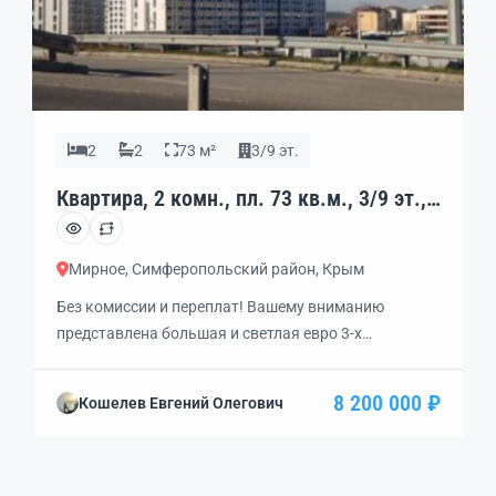
2
2
73 м²
3/9 эт.
Квартира, 2 комн., пл. 73 кв.м., 3/9 эт.,
код: 457054
Мирное, Симферопольский район, Крым
Без комиссии и переплат! Вашему вниманию
представлена большая и светлая евро 3-х
комнатная квартира в современном 9-ти этажном
доме ЖК 5 ЭЛЕМЕНТ, рядом с выездом на
8 200 000 ₽
Кошелев Евгений Олегович
Евпаторийское шоссе и Объездную дорогу!
ПЛАНИРОВКА КВАРТИРЫ: КУХНЯ-ГОСТИНАЯ
просторная — 20,3 кв.м.! 2 СПАЛЬНИ 13,3 и 18,5
кв.м., из меньшей выход на лоджию! Из […]