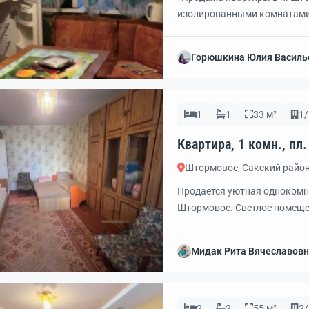
изолированными комнатами н
м2, жилая 25.5 (10.8 и 14.7 
Новая кухня, сан. узел, кори
Горюшкина Юлия Василь
кондиционер. До Евпатории 
1
1
33 м²
1/
Штормовое, Сакский райо
Продается уютная однокомна
Штормовое. Светлое помещен
электричество, газ и вода. 
доступности расположены ос
Мидак Рита Вячеславов
школа и магазины. До морск
частичном ремонте.
2
2
55 м²
2/