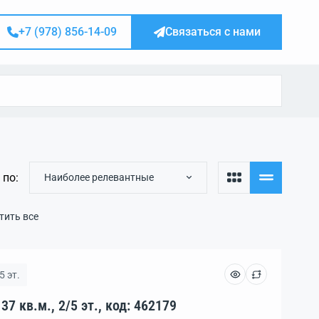
+7 (978) 856-14-09
Связаться с нами
 по:
Наиболее релевантные
тить все
5 эт.
Квартира, 1 комн., пл. 37 кв.м., 2/5 эт., код: 462179