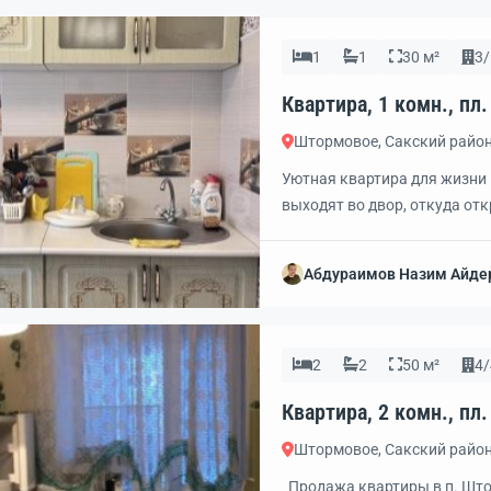
1
1
30 м²
3/
Штормовое, Сакский райо
Уютная квартира для жизни 
выходят во двор, откуда отк
техника. Есть доступ к инте
обновлена: новая раковина,
Абдураимов Назим Айде
стеклопакетом и теплый пол.
2
2
50 м²
4/
Штормовое, Сакский райо
Продажа квартиры в п. Штор