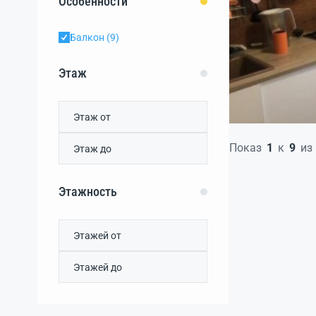
Особенности
Крымское
(0)
Куликовка
(0)
Балкон
(9)
Лесновка
(0)
Лиманное
(0)
Этаж
Листовое
(0)
Лушино
(0)
Митяево
(0)
Молочное
(0)
Показ
1
к
9
из
Наташино
(0)
Наумовка
(0)
Нива
(0)
Этажность
Новофедоровка
(0)
Огневое
(0)
Орлянка
(0)
Охотниково
(0)
Поповка
(0)
Порфирьевка
(0)
потребительский