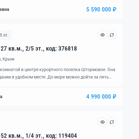
узел совмещен. Вид из окна на благоустроенный двор.
5 590 000 ₽
евна
твенным ремонтом, […]
5 эт.
Квартира, 1 комн., пл. 27 кв.м., 2/5 эт., код: 376818
н, Крым
 комнатой в центре курортного поселка Штормовое. Она
ании в удобном месте. До моря можно дойти за пять
 вы получите в подарок всю мебель и технику. В
от дома есть рынок, магазины, автовокзал, школа,
4 990 000 ₽
на
Квартира, 2 комн., пл. 52 кв.м., 1/4 эт., код: 119404