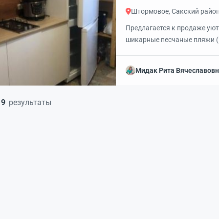
Штормовое, Сакский райо
Предлагается к продаже уют
шикарные песчаные пляжи (
на кухню и в комнату. Рядо
для летнего отдыха и сдачи 
Мидак Рита Вячеславов
9
результаты