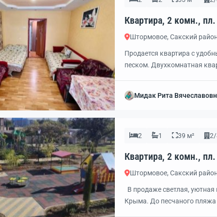
Штормовое, Сакский райо
Продается квартира с удоб
песком. Двухкомнатная ква
подойдет для семьи. Квартир
балкона. Третий балкон исп
Мидак Рита Вячеславов
ремонта, а мебель и техник
двухконтурный […]
2
1
39 м²
2/
Штормовое, Сакский райо
В продаже светлая, уютная 
Крыма. До песчаного пляжа 
м2, две изолированные комна