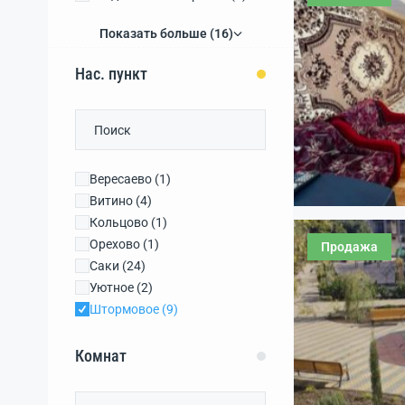
Сакский район
(42)
Показать больше (16)
Нас. пункт
Вересаево
(1)
Витино
(4)
Кольцово
(1)
Орехово
(1)
Продажа
Саки
(24)
Уютное
(2)
Штормовое
(9)
Валентиново
(0)
Великое
(0)
Комнат
Вершинное
(0)
Веселовка
(0)