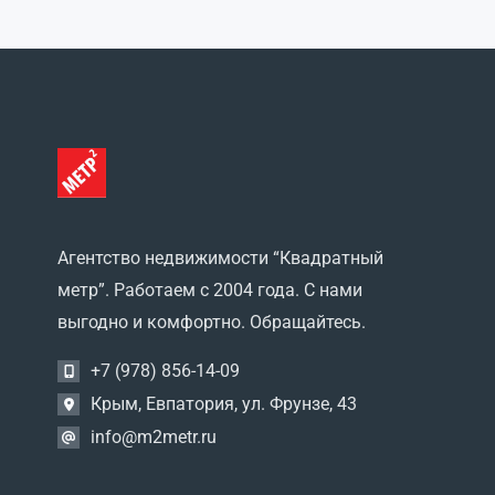
садоводческий кооператив
Заводское
(0)
Пригородное
(0)
Ромашкино
(0)
Рунное
(0)
садовое товарищество
Автомобилист
(0)
садовое товарищество
Сокол
(0)
Сизовка
(0)
Агентство недвижимости “Квадратный
СНТ Изобильное
(0)
метр”. Работаем с 2004 года. С нами
Солдатское
(0)
выгодно и комфортно. Обращайтесь.
СТ Таврида
(0)
Столбовое
(0)
+7 (978) 856-14-09
Суворовское
(0)
Крым, Евпатория, ул. Фрунзе, 43
Трудовое
(0)
Туннельное
(0)
info@m2metr.ru
Фурманово
(0)
Хуторок
(0)