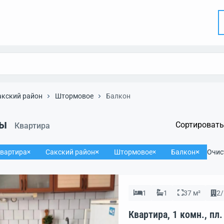
акский район
Штормовое
Балкон
ты
Сортировать
Квартира
вартира
Сакский район
Штормовое
Балкон
Очис
1
1
37 м²
2/