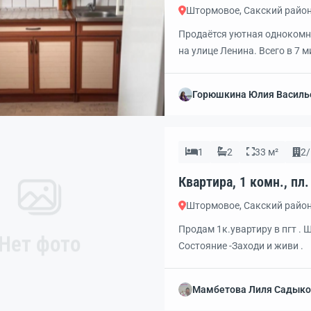
Штормовое, Сакский райо
Продаётся уютная однокомна
на улице Ленина. Всего в 7 
любителей спокойной жизни 
панельного дома 1985 года 
Горюшкина Юлия Василь
возможность обустроить её п
1
2
33 м²
2/
Штормовое, Сакский райо
Продам 1к.увартиру в пгт .
Нет фото
Состояние -Заходи и живи .
Мамбетова Лиля Садыко