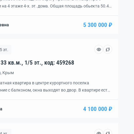
а 4 этаже 4-х. эт. дома. Общая площадь обьекта 50.4
м2), кухня 8.6 м2. Крыша дома новая. Балкон застеклен.
дор после ремонта. Есть кладовка. Плита-газ, бойлер,
5 300 000 ₽
евна
[…]
5 эт.
Квартира, 1 комн., пл. 33 кв.м., 1/5 эт., код: 459268
н, Крым
тная квартира в центре курортного поселка
ие с балконом, окна выходят во двор. В квартире есть
Вся мебель остается новым владельцам. В пешей
тановка общественного транспорта, детский сад,
4 100 000 ₽
на
ого побережья всего 500 метров. Квартира нуждается в
4 эт.