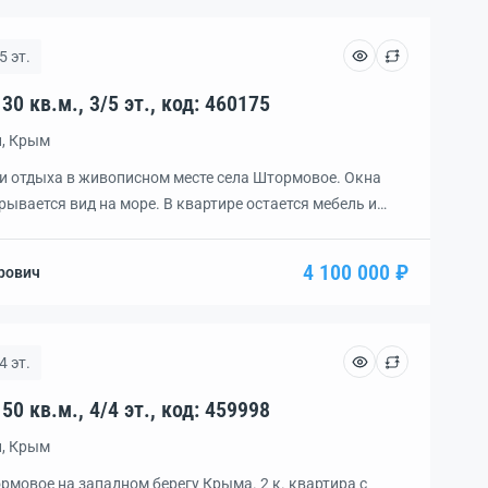
5 эт.
Квартира, 1 комн., пл. 30 кв.м., 3/5 эт., код: 460175
н, Крым
и отдыха в живописном месте села Штормовое. Окна
рывается вид на море. В квартире остается мебель и
рнету, смарт-ТВ и спутниковому телевидению. Сантехника
 зеркала и краны. Пластиковые окна, балкон с
4 100 000 ₽
рович
 Квартира находится в конце секции, соседи […]
4 эт.
Квартира, 2 комн., пл. 50 кв.м., 4/4 эт., код: 459998
н, Крым
мовое на западном берегу Крыма. 2 к. квартира с