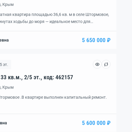
н, Крым
тная квартира площадью 36,6 кв. м в селе Штормовое,
минутах ходьбы до моря — идеальное место для
на природе. Квартира на втором этаже пятиэтажного
постройки. Просторная комната (20 кв. м) — отличная
5 650 000 ₽
евна
о своему вкусу.Дом в центре […]
5 эт.
Квартира, 1 комн., пл. 33 кв.м., 2/5 эт., код: 462157
н, Крым
 Штормовое .В квартире выполнен капитальный ремонт.
5 600 000 ₽
вна