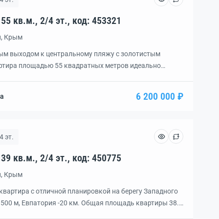
Квартира, 2 комн., пл. 55 кв.м., 2/4 эт., код: 453321
н, Крым
ным выходом к центральному пляжу с золотистым
ртира площадью 55 квадратных метров идеально
а с видом и на двор, и на улицу. Два застекленных
ользуется как дополнительная комната. Не требует
6 200 000 ₽
на
а станут приятным подарком для вас. В квартире есть
4 эт.
Квартира, 2 комн., пл. 39 кв.м., 2/4 эт., код: 450775
н, Крым
квартира с отличной планировкой на берегу Западного
500 м, Евпатория -20 км. Общая площадь квартиры 38.6
ты (7.6 и 15.1 м2), просторный коридор 4м.5 м2,