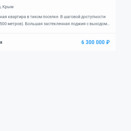
н, Крым
ная квартира в тихом поселке. В шаговой доступности
500 метров). Большая застекленная лоджия с выходом
м школа, детский сад, администрация. Прекрасное место
в аренду.
6 300 000 ₽
на