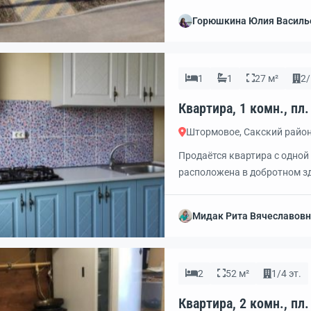
большая кухня 8.4 м2, сан. 
Горюшкина Юлия Василь
Квартира выполнена с качес
1
1
27 м²
2/
Штормовое, Сакский райо
Продаётся квартира с одной
расположена в добротном зд
минут. При покупке квартиры
непосредственной близости 
Мидак Рита Вячеславов
детский сад и поликлиника.
2
52 м²
1/4 эт.