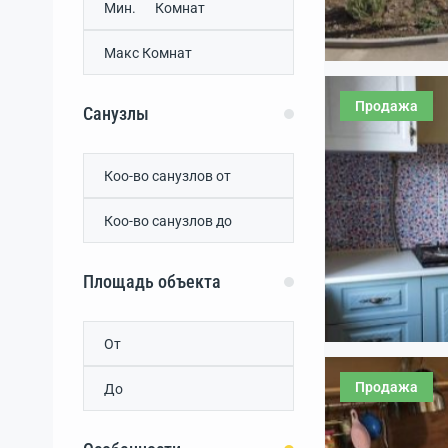
Ветровка
(0)
Виноградово
(0)
Властное
(0)
Водопойное
(0)
Продажа
Воробьево
(0)
Санузлы
Гаршино
(0)
Геройское
(0)
Глинка
(0)
дачный потребительский
кооператив Нептун
(0)
Добрушино
(0)
Елизаветово
(0)
Площадь объекта
Жаворонки
(0)
Желтокаменка
(0)
Журавли
(0)
Игоревка
(0)
Продажа
Каменоломня
(0)
Карьерное
(0)
Крайнее
(0)