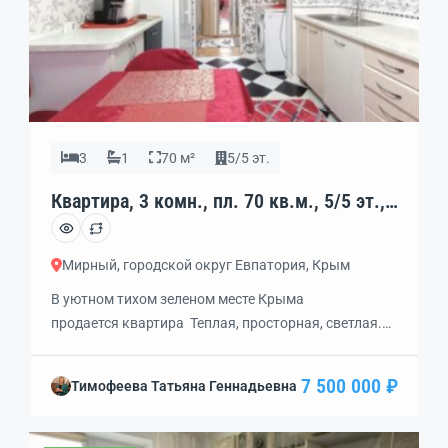
3
1
70 м²
5/5 эт.
Квартира, 3 комн., пл. 70 кв.м., 5/5 эт.,
код: 452847
Мирный, городской округ Евпатория, Крым
В уютном тихом зеленом месте Крыма
продается квартира Теплая, просторная, светлая.
Установлены счетчики на воду, свет. Вода
постоянно холодная и горячая (бойлер). Санузел
7 500 000 ₽
Тимофеева Татьяна Геннадьевна
облицованы кафелем. Поменяны новые
коммуникации. Внешняя столярка окон и лоджии —
стеклопакет. Подъезд чистый, хорошие соседи. В