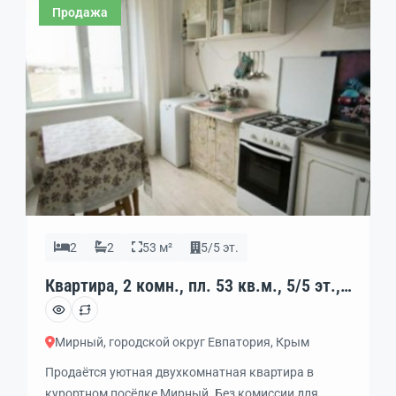
Продажа
доме есть 6 этаж — технический. Детские площадки
и парковки во дворе. Рядом магазины,
супермаркеты, рынок, автостанция, […]
2
2
53 м²
5/5 эт.
Квартира, 2 комн., пл. 53 кв.м., 5/5 эт.,
код: 452478
Мирный, городской округ Евпатория, Крым
Продаётся уютная двухкомнатная квартира в
курортном посёлке Мирный. Без комиссии для