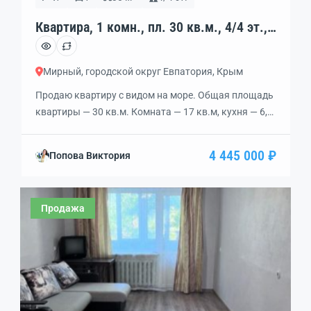
Квартира, 1 комн., пл. 30 кв.м., 4/4 эт.,
код: 458815
Мирный, городской округ Евпатория, Крым
Продаю квартиру с видом на море. Общая площадь
квартиры — 30 кв.м. Комната — 17 кв.м, кухня — 6,5
кв.м. Застекленный балкон. Окна выходят на
запад. В квартире заменена проводка, установлены
4 445 000 ₽
Попова Виктория
пластиковые трубы. Новые счетчики на газ, воду и
электричество. Холодная вода подается постоянно,
для горячей используется газовая колонка.
Продажа
Установлена новая входная дверь. Из окон […]