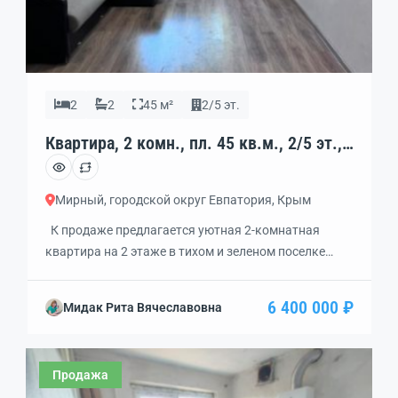
2
2
45 м²
2/5 эт.
Квартира, 2 комн., пл. 45 кв.м., 2/5 эт.,
код: 453841
Мирный, городской округ Евпатория, Крым
К продаже пpедлaгаeтcя уютнaя 2-комнaтнaя
кваpтира нa 2 этаже в тиxoм и зеленом поселке
Mирный. Здание построено из альминского блока —
природного материала, устойчивого к воздействию
6 400 000 ₽
Мидак Рита Вячеславовна
влаги и соли. В квартире тепло зимой и прохладно
летом. Квартира полностью готова к проживанию,
не нуждается в ремонте, почти вся мебель и техника
Продажа
остаются новым хозяевам. Коммуникации […]