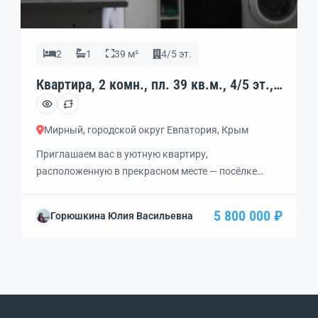
2
1
39 м²
4/5 эт.
Квартира, 2 комн., пл. 39 кв.м., 4/5 эт.,
код: 452395
Мирный, городской округ Евпатория, Крым
Приглашаем вас в уютную квартиру,
расположенную в прекрасном месте — посёлке
Мирный, на берегу моря!В шаговой доступности от
дома находятся магазины, кафе, детские площадки,
5 800 000 ₽
Горюшкина Юлия Васильевна
парки для отдыха, а также детский сад, школа,
школа искусств, поликлиника и дом культуры.Всего
в 15 минутах ходьбы вы окажетесь на песчаных
пляжах и у тёплого моря. Рядом расположено озеро
Донузлав, […]