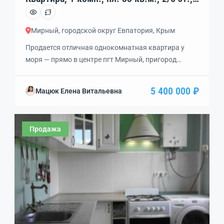
код: 408410
Мирный, городской округ Евпатория, Крым
Продается отличная однокомнатная квартира у
моря — прямо в центре пгт Мирный, пригород
Евпатории. Большая комната, залитая солнцем,
новый балкон со стеклопакетами, кухня,
5 400 000 ₽
Мацюк Елена Витальевна
просторный коридор — всё располагает к
отдыху.Продается с мебелью и техникой. Заходи и
живи. Состояние квартиры очень аккуратное.
Продажа
Удобный второй этаж. Окна во двор.Рядом
шикарные песчаные пляжи, городская
инфраструктура, детский сад, школа, […]