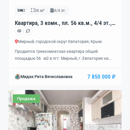
3
56 м²
4/4 эт.
Квартира, 3 комн., пл. 56 кв.м., 4/4 эт.,
код: 36083
Мирный, городской округ Евпатория, Крым
Продается трехкомнатная квартира общей
площадью 56 м2 в пгт. Мирный, г. Евпатория на
побережье Черного моря. Удачное местоположение,
хороший ремонт. Квартира тёплая, входная дверь
7 850 000 ₽
Мидак Рита Вячеславовна
металлическая. Изолированные спальни, зал,
кухня, прихожая, санузел, балкон. Просторная
кухня- гостинная. В квартире остаётся вся мебель.
Продажа
Санузел совмещён. Душевая кабина. На горячую
воду установлен газовый котел. Квартира в центре
[…]