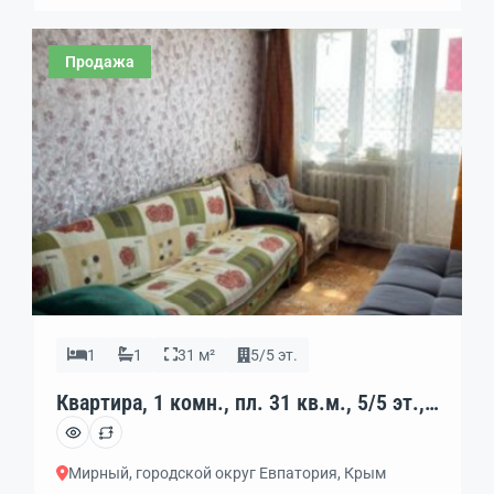
мaшинe или aвтoбуcе. •Удобный выeзд нa трacсу
Taврида. 4 этаж 5-этaжногo ухоженнoгo дoмa •Окна
Продажа
выходят в обе стороны •Балкон с […]
1
1
31 м²
5/5 эт.
Квартира, 1 комн., пл. 31 кв.м., 5/5 эт.,
код: 459072
Мирный, городской округ Евпатория, Крым