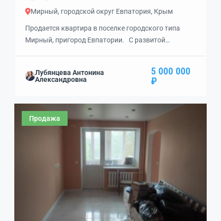
Мирный, городской округ Евпатория, Крым
Продается квартира в поселке городского типа
Мирный, пригород Евпатории. С развитой
инфраструктурой: школа, дет. сад, мед. пункт,
рынок, автостанция. Выезд на берег залива
5 000 000
Лубянцева Антонина
Донузлав. Рядом туристический поселок Поповка.
₽
Александровна
Квартира на втором этаже. Окна
металлопластик, направление на юг/восток.
Отопление центральное, новая газовая колонка на
Продажа
горячую воду. Санузел совмещенный. Удобная
планировка комнат […]