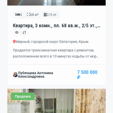
3
68 м²
2/5 эт.
Квартира, 3 комн., пл. 68 кв.м., 2/5 эт.,
код: 460908
Мирный, городской округ Евпатория, Крым
Продается трехкомнатная квартира с ремонтом,
расположенная всего в 10 минутах ходьбы от моря.
В квартире выполнен косметический ремонт:
заменена проводка, установлены новые окна и
7 500 000
Лубянцева Антонина
двери, обновлены трубы сантехники и сделана
₽
Александровна
подводка для кондиционеров. Квартира полностью
готова к заселению! В шаговой доступности
находятся магазины, детский сад, школа, большой
Продажа
рынок и банк. Один собственник. Свяжитесь со
мной, […]