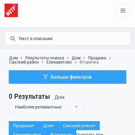
Дом
Результаты поиска
Дом
Продажа
Сакский район
Елизаветово
Вторичка
Больше фильтров
0
Результаты
Дом
Наиболее релевантные
Продажа
Дом
Сакский район
Елизаветово
Вторичка
Очистить все