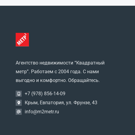
Ромашкино
(0)
Рунное
(0)
садовое товарищество
Автомобилист
(0)
садовое товарищество
Сокол
(0)
Саки
(0)
Сизовка
(0)
СНТ Изобильное
(0)
Агентство недвижимости “Квадратный
Солдатское
(0)
метр”. Работаем с 2004 года. С нами
СТ Таврида
(0)
выгодно и комфортно. Обращайтесь.
Столбовое
(0)
Суворовское
(0)
+7 (978) 856-14-09
Трудовое
(0)
Крым, Евпатория, ул. Фрунзе, 43
Туннельное
(0)
Уютное
(0)
info@m2metr.ru
Фурманово
(0)
Хуторок
(0)
Чеботарка
(0)