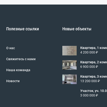
Полезные ссылки
Новые объекты
Квартира, 1 комн.
О нас
3/5 эт., код: 4
4 200 000 ₽
Свяжитесь с нами
Квартира, 2 комн.
9/10 эт., код:
6 900 000 ₽
Наша команда
Квартира, 3 комн.
4/5 эт., код: 4
Новости
13 200 000 ₽
Участок, уч. 10.0 сот
462485
3 000 000 ₽