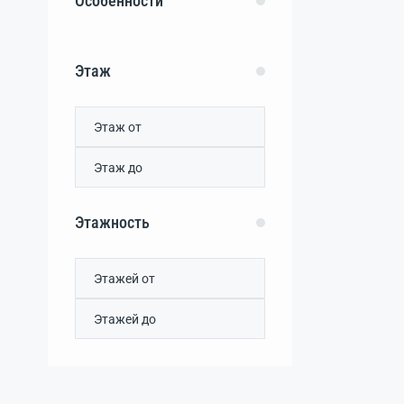
Особенности
Листовое
(0)
Лушино
(0)
Митяево
(0)
Этаж
Молочное
(0)
Наташино
(0)
Наумовка
(0)
Нива
(0)
Новофедоровка
(0)
Огневое
(0)
Орехово
(0)
Этажность
Орлянка
(0)
Охотниково
(0)
Поповка
(0)
Порфирьевка
(0)
потребительский
садоводческий кооператив
Заводское
(0)
Пригородное
(0)