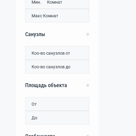
Гаршино
(0)
Геройское
(0)
Глинка
(0)
дачный потребительский
кооператив Нептун
(0)
Санузлы
Добрушино
(0)
Елизаветово
(0)
Жаворонки
(0)
Желтокаменка
(0)
Журавли
(0)
Игоревка
(0)
Каменоломня
(0)
Площадь объекта
Карьерное
(0)
Кольцово
(0)
Крайнее
(0)
Крымское
(0)
Куликовка
(0)
Лесновка
(0)
Лиманное
(0)