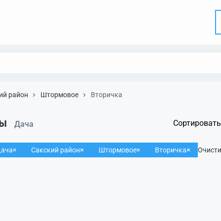
ий район
Штормовое
Вторичка
ты
Сортировать
Дача
ача
Сакский район
Штормовое
Вторичка
Очисти