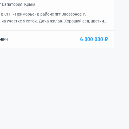
г Евпатория, Крым
в СНТ «Приморье» в районе пгт Заозёрное, г.
на участке 6 соток. Дача жилая. Хороший сад, цветник,
ревьев и виноградник. Вьезд с площадкой для
л, душевая, сарай для инвентаря и беседка с мангалом.
6 000 000 ₽
евич