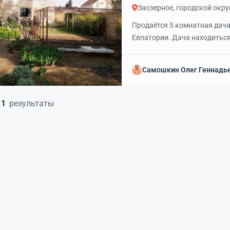
Заозерное, городской окру
Продаётся 5 комнатная дача 
Евпатории. Дача находиться 
огород. Много фруктовых де
автомобиля. На улице санузе
Самошкин Олег Геннадь
под домом имеется погреб.
1
результаты