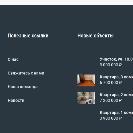
Полезные ссылки
Новые объекты
Участок, уч. 10.0 сот
О нас
462485
3 000 000 ₽
Свяжитесь с нами
Квартира, 3 комн.
3/5 эт., код: 4
6 700 000 ₽
Наша команда
Квартира, 2 комн.
2/5 эт., код: 4
Новости
7 200 000 ₽
Квартира, 1 комн.
2/5 эт., код: 4
3 900 000 ₽