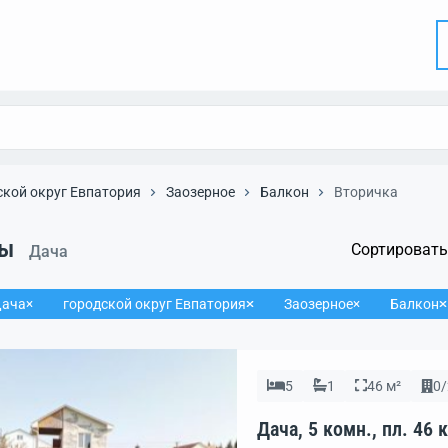
ской округ Евпатория
Заозерное
Балкон
Вторичка
ты
Сортировать
Дача
ача
городской округ Евпатория
Заозерное
Балкон
5
1
46 м²
0/