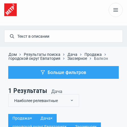
Дом
Результаты поиска
Дача
Продажа
городской округ Евпатория
Заозерное
Балкон
Больше фильтров
1
Результаты
Дача
Наиболее релевантные
Продажа
Дача
городской округ Евпатория
Заозерное