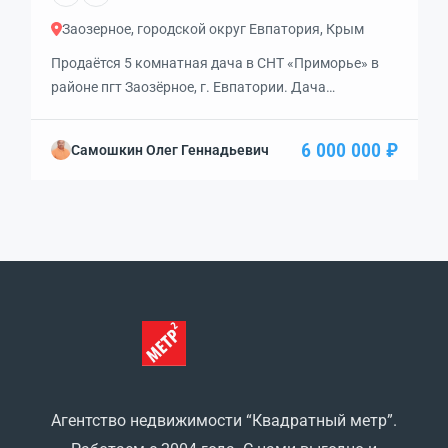
Заозерное, городской округ Евпатория, Крым
Продаётся 5 комнатная дача в СНТ «Приморье» в
районе пгт Заозёрное, г. Евпатории. Дача
находиться на участке 6 соток. Дача жилая.
Хороший сад, цветник, огород. Много фруктовых
6 000 000 ₽
Самошкин Олег Геннадьевич
деревьев и виноградник. Вьезд с площадкой для
автомобиля. На улице санузел, душевая, сарай для
инвентаря и беседка с мангалом. под домом
имеется погреб.
Агентство недвижимости “Квадратный метр”.