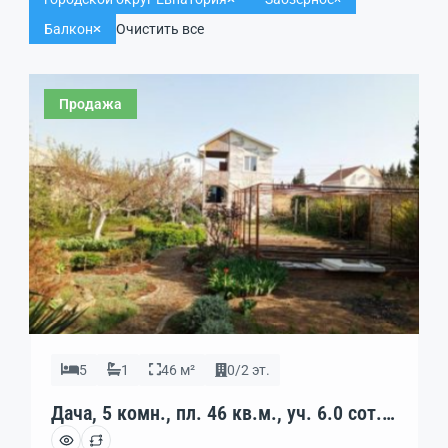
Балкон
Очистить все
Продажа
5
1
46 м²
0/2 эт.
Дача, 5 комн., пл. 46 кв.м., уч. 6.0 сот.,
код: 433110