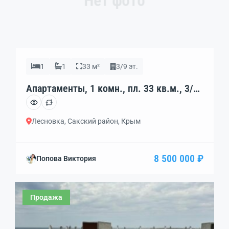
Нет фото
1
1
33 м²
3/9 эт.
Апартаменты, 1 комн., пл. 33 кв.м., 3/9
эт., код: 452075
Лесновка, Сакский район, Крым
8 500 000 ₽
Попова Виктория
Продажа