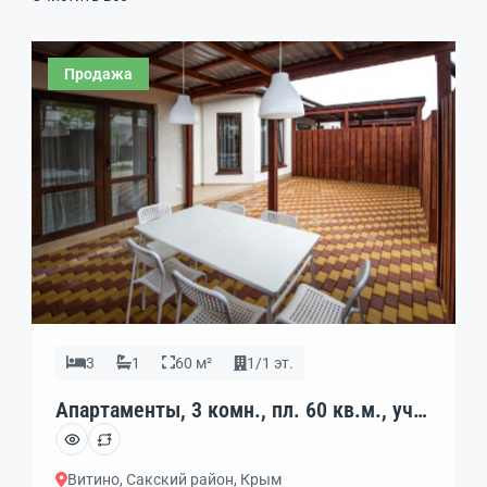
Продажа
3
1
60 м²
1/1 эт.
Апартаменты, 3 комн., пл. 60 кв.м., уч.
2.0 сот., 1/1 эт., код: 437558
Витино, Сакский район, Крым