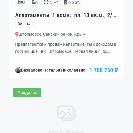
1
1
13 м²
2/6 эт.
Апартаменты, 1 комн., пл. 13 кв.м., 2/6
эт., код: 411847
Штормовое, Сакский район, Крым
Предлагаются к продаже апартаменты с доходом в
гостиннице, в с. Штормовое. Первая линия, до
пляжа 100 метров. Самое время купить
недвижимостьт с доходностью у моря. В апарт-
1 788 750 ₽
Бахвалова Наталья Николаевна
комплекс входят 6 этажей номеров, в том числе
наземный закрытый паркинг. На последнем этаже
находится лаунж-зона, открытый кинотеатр.
Продажа
Территория по периметру закрыта. Особенностью
апартаментов являются значительные видовые
характеристики: […]