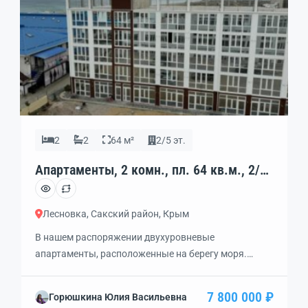
2
2
64 м²
2/5 эт.
Апартаменты, 2 комн., пл. 64 кв.м., 2/5
эт., код: 451886
Лесновка, Сакский район, Крым
В нашем распоряжении двухуровневые
апартаменты, расположенные на берегу моря.
Общая площадь составляет 63 м² , что открывает
широкие возможности для создания уникального
7 800 000 ₽
Горюшкина Юлия Васильевна
пространства для сдачи в аренду. Из окон