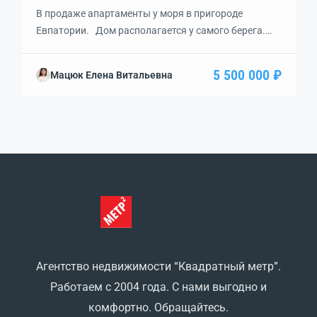
В продаже апартаменты у моря в пригороде
Евпатории. Дом располагается у самого берега.
Шикарный песчаный пляж. Рядом кафе,
ресторанчики, магазинчики — всё для вашего
5 500 000 ₽
Мацюк Елена Витальевна
отдыха. Настоящая евродвушка общей площадью
38 кв.м: спальня с двуместной кроватью 15 кв.м,
большая кухня 12 кв.м с раздвигающимся диваном,
санузел с душевой и коридор. Оснащена 2
кондиционерами, […]
Агентство недвижимости “Квадратный метр”.
Работаем с 2004 года. С нами выгодно и
комфортно. Обращайтесь.