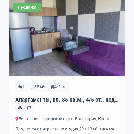
соседних помещения. В шаговой доступности
Продажа
остановки общественного […]
1
35 м²
4/5 эт.
Апартаменты, пл. 35 кв.м., 4/5 эт., код:
452703
Евпатория, городской округ Евпатория, Крым
Продается с антресолью студия 22+ 13 м² в центре