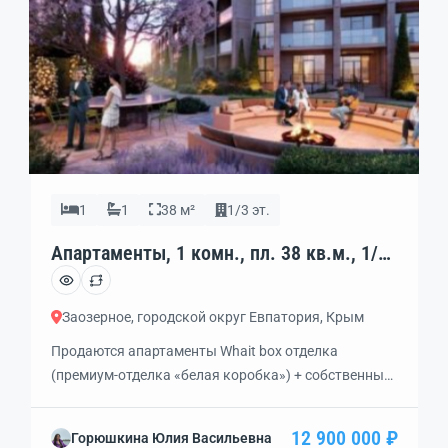
1
1
38 м²
1/3 эт.
Апартаменты, 1 комн., пл. 38 кв.м., 1/3
эт., код: 461956
Заозерное, городской округ Евпатория, Крым
Продаются апартаменты Whait box отделка
(премиум-отделка «белая коробка») + собственный
курорт! Odyssey Residence (ПГТ Заозерное) —
продуманная курортная среда, где каждая деталь
12 900 000 ₽
Горюшкина Юлия Васильевна
работает на комфорт и доходность: • Взрослый