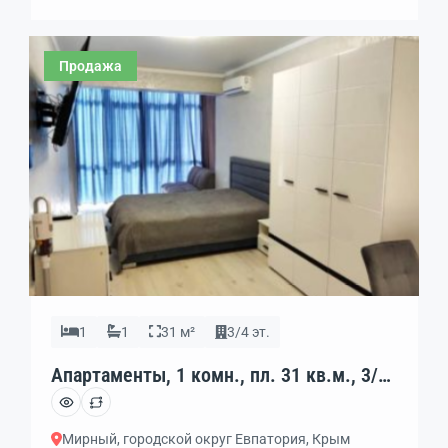
бассейн 300 м² с гидромассажными зонами •
Отдельный детский бассейн • Джакузи + бар у воды
Продажа
• Собственный пляж с сервисом • Коворкинг для
работы • […]
1
1
31 м²
3/4 эт.
Апартаменты, 1 комн., пл. 31 кв.м., 3/4
эт., код: 430193
Мирный, городской округ Евпатория, Крым