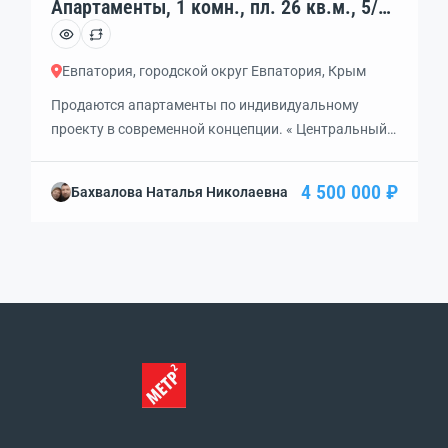
Апартаменты, 1 комн., пл. 26 кв.м., 5/10
эт., код: 425785
Евпатория, городской округ Евпатория, Крым
Продаются апартаменты по индивидуальному
проекту в современной концепции. « Центральный»
представляет собой 6 апарт-блоков в угловом
размещении с 16-этажной доминантой,
4 500 000 ₽
Бахвалова Наталья Николаевна
променадной аллеей и сквером с фонтаном, что в
комплексе создаст изысканную композицию
новообразованного городского центра. На первых
этажах комплекса появится супермаркет, кафе,
пекарня и многое другое. На шестнадцатом этаже —
ресторан с открытой террасой и […]