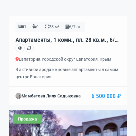
1
1
28 м²
6/7 эт.
Апартаменты, 1 комн., пл. 28 кв.м., 6/7
эт., код: 462227
Евпатория, городской округ Евпатория, Крым
В активной ародаже новые аппартаменты в самом
центре Евпатории.
6 500 000 ₽
Мамбетова Лиля Садыковна
Продажа