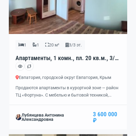
1
1
20 м²
3/3 эт.
Апартаменты, 1 комн., пл. 20 кв.м., 3/3
эт., код: 205747
Евпатория, городской округ Евпатория, Крым
Продаются апартаменты в курортной зоне — район
ТЦ «Фортуна». С мебелью и бытовой техникой,
санузлом и современным ремонтом. Расстояние до
моря — 800 метров. Можно использовать под
3 600 000
Лубянцева Антонина
офисное помещение. В данный момент
₽
Александровна
используется как жильё и сдается в аренду круглый
год. Есть возможность купить ещё одно или два