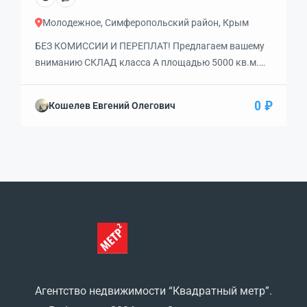
Молодежное, Симферопольский район, Крым
БЕЗ КОМИССИИ И ПЕРЕПЛАТ! Предлагаем вашему
вниманию СКЛАД класса А площадью 5000 кв.м.
ЦЕЛИКОМ или его ЧАСТЬ от 1000 кв.м. прямо у
Симферополя. Подходит под СКЛАД с
0 ₽
Кошелев Евгений Олегович
возможностью размещения ОФИСА! Высокие
потолки — 10 м, шаг колонн — 9х9 м.
ПРЕИМУЩЕСТВА ПРЕДЛОЖЕНИЯ: — удобный
подъезд и транспортная развязка! — внутренняя
отделка: обезпыленные полы, потолок со […]
Агентство недвижимости “Квадратный метр”.