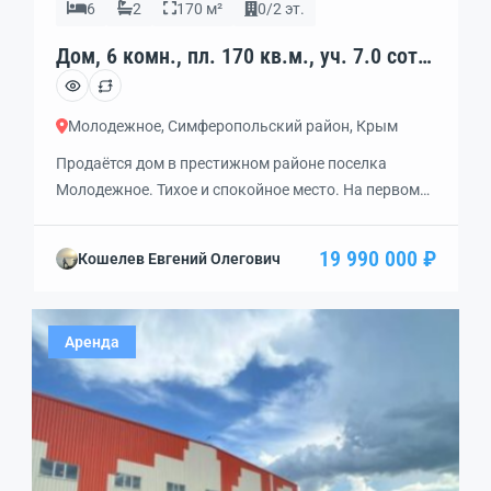
6
2
170 м²
0/2 эт.
Дом, 6 комн., пл. 170 кв.м., уч. 7.0 сот.,
код: 456961
Молодежное, Симферопольский район, Крым
Продаётся дом в престижном районе поселка
Молодежное. Тихое и спокойное место. На первом
этаже дома расположены комната, кухня-столовая,
санузел, большой холл. На втором: три спальни и
19 990 000 ₽
Кошелев Евгений Олегович
еще 1 комната. Под всем домом находится подвал.
Все удобства: газ, вода, кондиционер,
электричество, водяное отопление. До центра
Аренда
поселка 7 минут пешком. Школа, дет. сад, магазины
— все рядом. […]