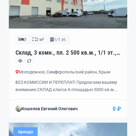
3
2 м²
1/1 эт.
Склад, 3 комн., пл. 2 500 кв.м., 1/1 эт.,
код: 457134
Молодежное, Симферопольский район, Крым
БЕЗ КОМИССИИ И ПЕРЕПЛАТ! Предлагаем вашему
вниманию СКЛАД класса А площадью 5000 кв.м.
ЦЕЛИКОМ или его ЧАСТЬ от 1000 кв.м. прямо у
Симферополя. Подходит под СКЛАД с
0 ₽
Кошелев Евгений Олегович
возможностью размещения ОФИСА! Высокие
потолки — 10 м, шаг колонн — 9х9 м.
ПРЕИМУЩЕСТВА ПРЕДЛОЖЕНИЯ: — удобный
Аренда
подъезд и транспортная развязка! — внутренняя