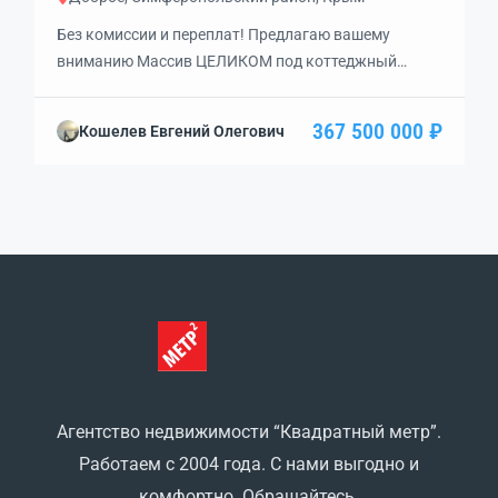
Без комиссии и переплат! Предлагаю вашему
вниманию Массив ЦЕЛИКОМ под коттеджный
поселок из примерно 150 участков ИЖС *6 сот в
границах населенного пунктас асфальтом, газом
367 500 000 ₽
Кошелев Евгений Олегович
поблизости и неповторимыми горными пейзажами!
РАЗВИТАЯ ИНФРАСТРУКТУРА и ТРАНСПОРТНАЯ
ДОСТУПНОСТЬ: — школа, кафе, магазин, строй базы
и многое другое; — остановка общественного
транспорта; — удобные выезды во все стороны
Крыма […]
Агентство недвижимости “Квадратный метр”.
Работаем с 2004 года. С нами выгодно и
комфортно. Обращайтесь.