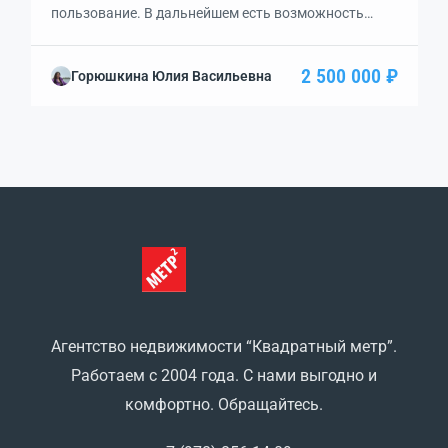
пользование. В дальнейшем есть возможность
оформить в собственность. В квартире газ заведен,
возможно установить автономное отопление,
2 500 000 ₽
Горюшкина Юлия Васильевна
электричество, водопровод. Дополнительно есть
жилая времянка. Состояние жилое. В селе есть
детский сад, школа, дом культуры, магазины,
пункты выдачи. Прекрасное месторасположение:
до города Саки всего минут 20 на авто.
Агентство недвижимости “Квадратный метр”.
Работаем с 2004 года. С нами выгодно и
комфортно. Обращайтесь.