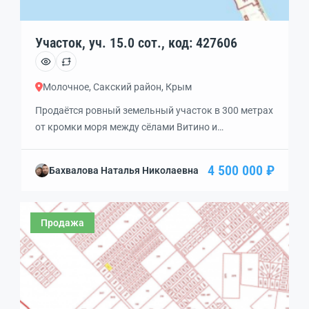
Участок, уч. 15.0 сот., код: 427606
Молочное, Сакский район, Крым
Продаётся ровный земельный участок в 300 метрах
от кромки моря между сёлами Витино и
Штормовое. Кадастровый номер 90:11:150401:1666,
90:11:150401:1667Назначение земельного участка
4 500 000 ₽
Бахвалова Наталья Николаевна
— размещение садовых домов и дачных домов.
Межевание границ участка проведено, документы
РФ. До чистого пляжа с белым песком 2 мин
Продажа
пешком) Проведено геологическое иследование.
Есть проект гостиницы. Прекрасное прозрачное
море (не […]