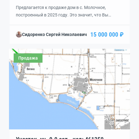
Предлагается к продаже дом в с. Молочное,
построенный в 2025 году. Это значит, что Вы
станете одним из первых хозяев в совершенно
новом жилье!Состоит из 3х уютных комнат,
15 000 000 ₽
Сидоренко Сергей Николаевич
продуманная планировка которых обеспечивает
комфортное проживание для всей семьи.При
строительстве использованы только качественные
Продажа
и проверенные материалы, что гарантирует
надежность и долговечность дома на долгие годы.
Стены из […]