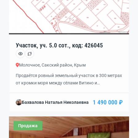
Участок, уч. 5.0 сот., код: 426045
Молочное, Сакский район, Крым
Продаётся ровный земельный участок в 300 метрах
от кромки моря между сёлами Витино и
Штормовое. Кадастровый номер 90:11:150401:1667
Назначение земельного участка — размещение
1 490 000 ₽
Бахвалова Наталья Николаевна
садовых домов и дачных домов. Межевание границ
участка проведено, документы РФ. До чистого
пляжа с белым песком 2 мин пешком) Прекрасное
Продажа
прозрачное море (не залив), пологий песчаный
берег. Идеальное место для […]