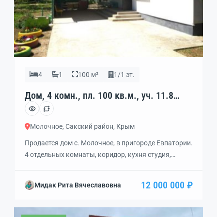
4
1
100 м²
1/1 эт.
Дом, 4 комн., пл. 100 кв.м., уч. 11.8
сот., 1/1 эт., код: 328639
Молочное, Сакский район, Крым
Продается дом с. Молочное, в пригороде Евпатории.
4 отдельных комнаты, коридор, кухня студия,
совмещенный санузел. Все коммуникации: газ,
электричество, вода (центральная +скважина),
12 000 000 ₽
Мидак Рита Вячеславовна
кондиционер. Во дворе множество плодовых
деревьев, виноградник, цветы, песочница,
видеонаблюдение, летний душ. На данный момент