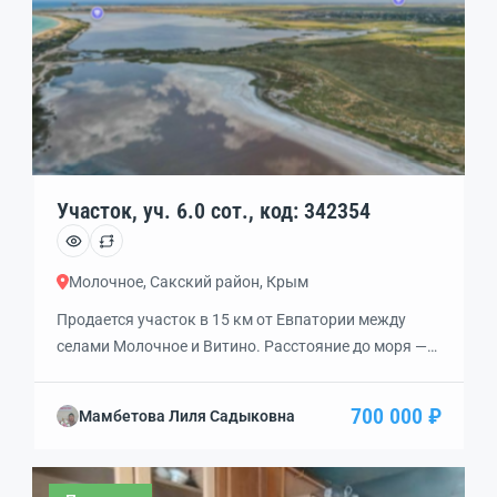
Участок, уч. 6.0 сот., код: 342354
Молочное, Сакский район, Крым
Продается участок в 15 км от Евпатории между
селами Молочное и Витино. Расстояние до моря —
550 метров. Площадь участка 6 соток, статус —
ЛПХ. Есть договоренность с соседом о гарантии
700 000 ₽
Мамбетова Лиля Садыковна
подключения электроэнергии 5 кВт.