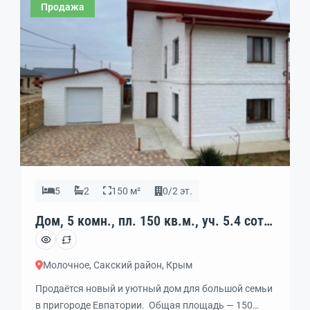
Продажа
дом используется как готовый « бизнес» (сдаётся
отлично). Хорошая транспортная развязка. Село с
развитой инфраструктурой (школа, дет. […]
5
2
150 м²
0/2 эт.
Дом, 5 комн., пл. 150 кв.м., уч. 5.4 сот.,
код: 426469
Молочное, Сакский район, Крым
Продаётся новый и уютный дом для большой семьи
в пригороде Евпатории. Общая площадь — 150