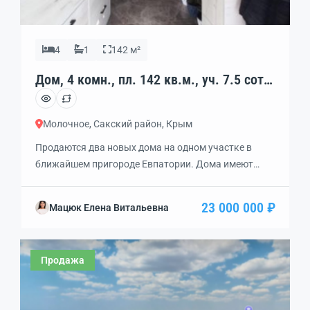
4
1
142 м²
Дом, 4 комн., пл. 142 кв.м., уч. 7.5 сот.,
код: 450489
Молочное, Сакский район, Крым
Продаются два новых дома на одном участке в
ближайшем пригороде Евпатории. Дома имеют
одинаковую планировку, зеркальную по
отношению друг к другу. Общая площадь каждого
23 000 000 ₽
Мацюк Елена Витальевна
— 71 кв.м. Очень удобно для семей: родители и
дети. Дома построены из теплого крымского камня
— ракушняк. Крыша металлочерепица. Выполнены
Продажа
все отливы. Отличные окна — энергосберегающие:
летом сохраняют прохладу, а зимой — […]