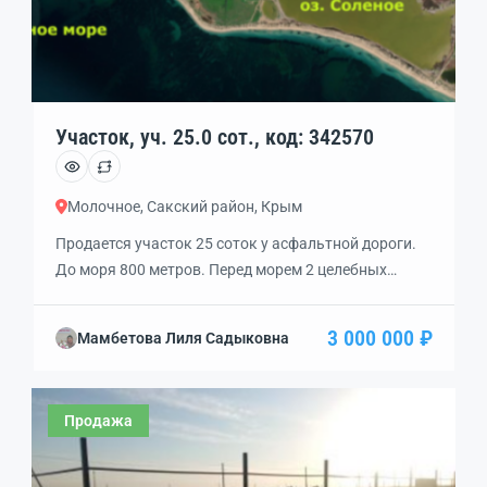
Участок, уч. 25.0 сот., код: 342570
Молочное, Сакский район, Крым
Продается участок 25 соток у асфальтной дороги.
До моря 800 метров. Перед морем 2 целебных
соленых озера с лечебными грязями.
Сельскохозяйственное назначение.ЛПХ
3 000 000 ₽
Мамбетова Лиля Садыковна
.Перспективное место. Развить зону реакреации
-рядом лечебные озера. Выгодная покупка для
гостиницы
Продажа