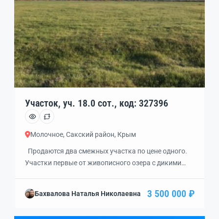
использование: для ижс .
Участок, уч. 18.0 сот., код: 327396
Молочное, Сакский район, Крым
Продаются два смежных участка по цене одного.
Участки первые от живописного озера с дикими
птицами. Сразу за озером, через песчаную косу
находится море с песчаным берегом и дном лучшим
3 500 000 ₽
Бахвалова Наталья Николаевна
в Крыму. Участки ЛПХ (можно строить дома не
капитального типа (на сваях, каркасные) ),