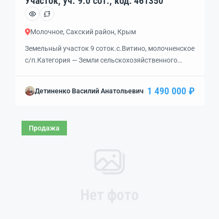
Участок, уч. 9.0 сот., код: 461350
Молочное, Сакский район, Крым
Земельный участок 9 соток.с.Витино, молочненское
с/п.Категория — Земли сельскохозяйственного
назначения. Использование — дачное
хозяйство.Участок без построек.Коммуникации
1 490 000 ₽
Детиненко Василий Анатольевич
проходят возле участка.
Продажа
Нет фото