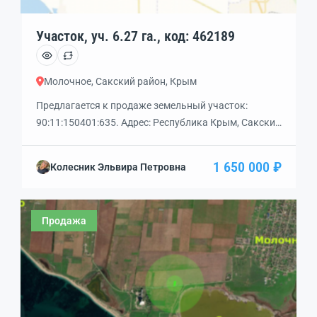
Участок, уч. 6.27 га., код: 462189
Молочное, Сакский район, Крым
Предлагается к продаже земельный участок:
90:11:150401:635. Адрес: Республика Крым, Сакский
р-н, Молочненский с/с. Площадь участка 62720 м2 (
6 га). Категория земель, к которой отнесен
1 650 000 ₽
Колесник Эльвира Петровна
земельный участок: Земли сельскохозяйственного
назначения. Виды разрешенного использования:
Растениеводство. Документы готовы к сделке.
Продажа
Полное юридическое сопровождение.