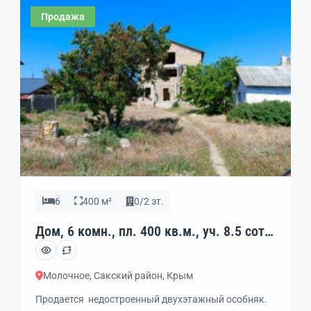
соседние уже на 45% застроены и все вместе подали
Продажа
заявления на […]
6
400 м²
0/2 эт.
Дом, 6 комн., пл. 400 кв.м., уч. 8.5 сот.,
код: 438653
Молочное, Сакский район, Крым
Продается недостроенный двухэтажный особняк.