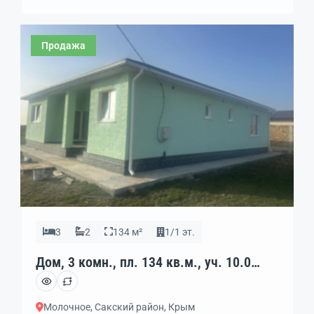
Продажа
3
2
134 м²
1/1 эт.
Дом, 3 комн., пл. 134 кв.м., уч. 10.0
сот., 1/1 эт., код: 461828
Молочное, Сакский район, Крым