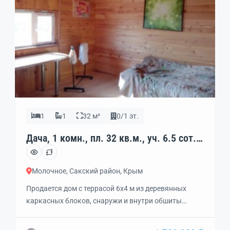
1
1
32 м²
0/1 эт.
Дача, 1 комн., пл. 32 кв.м., уч. 6.5 сот.,
код: 330555
Молочное, Сакский район, Крым
Продается дом с террасой 6х4 м из деревянных
каркасных блоков, снаружи и внутри обшиты
имитацией бруса (20 мм толщина) из сосны и кедра.
Все дерево обработано спец. экоморилками на 2