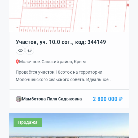
Участок, уч. 10.0 сот., код: 344149
Молочное, Сакский район, Крым
Продаётся участок 10соток на территории
Молочненского сельского совета. Идеальное
решение для инвестиций, граничит с землями
поселений, в перспективе расширения земель
2 800 000 ₽
Мамбетова Лиля Садыковна
поселения — возможность получения
вспомогательного вида разрешённого
использования. Коммуникации рядом. Межевание
Продажа
проведено. До моря — около 2 км. Категория
земель:земли населенных пунктов , Разрешённое