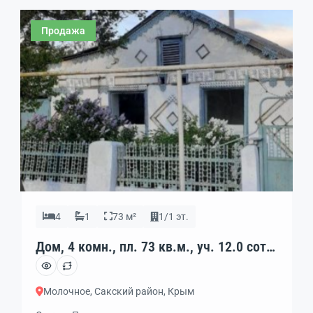
Продажа
4
1
73 м²
1/1 эт.
Дом, 4 комн., пл. 73 кв.м., уч. 12.0 сот.,
1/1 эт., код: 462341
Молочное, Сакский район, Крым