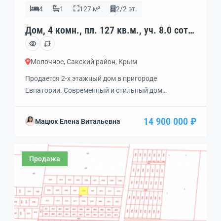
4
1
127 м²
2/2 эт.
Дом, 4 комн., пл. 127 кв.м., уч. 8.0 сот.,
2/2 эт., код: 449117
Молочное, Сакский район, Крым
Продается 2-х этажный дом в пригороде
Евпатории. Современный и стильный дом
размещается на участке 8 соток, который огражден
евро забором. Назначение земли — ИЖС.
14 900 000 ₽
Мацюк Елена Витальевна
Выполнено межевание. Откатные ворота. На
участке организован капельный
полив. Расположен в с. Молочное. До города ехать
Продажа
по новой трассе 12 минут. Рядом на расстоянии 2
км — море с шикарными песчаными пляжами.
Отличное […]