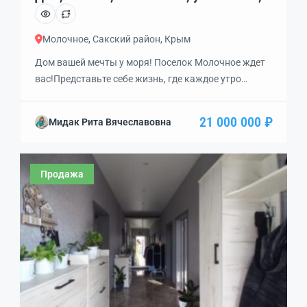
1/1 эт., код: 459942
Молочное, Сакский район, Крым
Дом вашей мечты у моря! Поселок Молочное ждет
вас!Представьте себе жизнь, где каждое утро
начинается с шепота волн и свежего морского
бриза. Ваша мечта может стать реальностью с этим
21 000 000 ₽
Мидак Рита Вячеславовна
прекрасным домом в живописном поселке
Молочное!Вас ждет:Уникальное расположение: Дом
расположен в самом сердце поселка Молочное, в
Продажа
шаговой доступности от всей необходимой
инфраструктуры и, конечно же, от […]