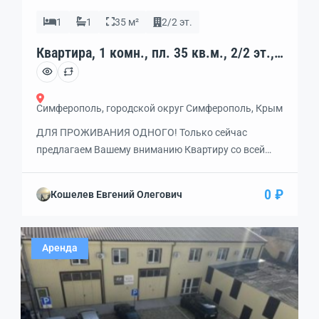
1
1
35 м²
2/2 эт.
Квартира, 1 комн., пл. 35 кв.м., 2/2 эт.,
код: 454886
Симферополь, городской округ Симферополь, Крым
ДЛЯ ПРОЖИВАНИЯ ОДНОГО! Только сейчас
предлагаем Вашему вниманию Квартиру со всей
необходимой мебелью и техникой! в доме с
собственным двором с беседками и зоной барбекю!
0 ₽
Кошелев Евгений Олегович
со всеми удобствами в районе Ак-Мечети г.
Симферополя! ОСНАЩЕНИЕ на уровне: В
ПРИХОЖЕЙ гардероб и полки для обуви, КУХНЯ с
Аренда
кухонным гарнитуром с газовой варочной […]