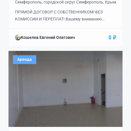
Симферополь, городской округ Симферополь, Крым
ПРЯМОЙ ДОГОВОР С СОБСТВЕННИКОМ! БЕЗ
КОМИССИИ И ПЕРЕПЛАТ! Вашему вниманию
представлено помещение в здании на 1 линии на ул.
БОРОДИНА в удобном месте города! ПЛАНИРОВКА
0 ₽
Кошелев Евгений Олегович
УДОБНАЯ И ПРАКТИЧНАЯ открытая с правильной
прямоугольной формой, есть уборная. Звоните, с
удовольствием устроим показ!
Аренда