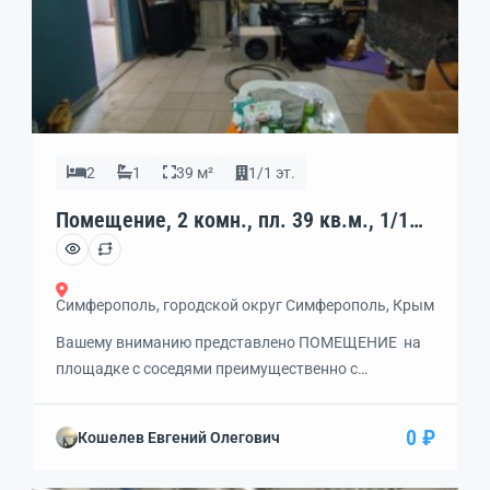
2
1
39 м²
1/1 эт.
Помещение, 2 комн., пл. 39 кв.м., 1/1
эт., код: 462169
Симферополь, городской округ Симферополь, Крым
Вашему вниманию представлено ПОМЕЩЕНИЕ на
площадке с соседями преимущественно с
автотематикойна 1 ЛИНИИ Гренажного переулка в
супер-проездном месте! идеально ПОД
0 ₽
Кошелев Евгений Олегович
ПРЕДПРИЯТИЕ ОБЩЕСТВЕННОГО ПИТАНИЯ! но
подойдет и для других видов деятельности:под