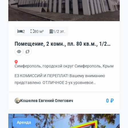
2
80 м²
1/2 эт.
Помещение, 2 комн., пл. 80 кв.м., 1/2
эт., код: 462342
Симферополь, городской округ Симферополь, Крым
ЕЗ КОМИССИЙ И ПЕРЕПЛАТ! Вашему вниманию
представлено ОТЛИЧНОЕ 2-ух уровневое
ПОМЕЩЕНИЕ ЦЕЛИКОМ 160 кв.м. или его ЧАСТЬ 80
кв.м. с ВИТРИННЫМИ ОКНАМИ на 2 стороны и
0 ₽
Кошелев Евгений Олегович
отдельным ВХОДОМ, находящееся в стилобате в
ЖК Шалфей, рядом с Киевской ул., выездом на
Объездную дорогу! Густонаселенный район,
Аренда
платежеспособный контингент. Подходит под