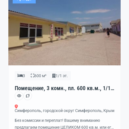
оборудованный санузел!Звоните!
3
600 м²
1/1 эт.
Помещение, 3 комн., пл. 600 кв.м., 1/1
эт., код: 462244
Симферополь, городской округ Симферополь, Крым
Без комиссии и переплат! Вашему вниманию
предлагаем помещение ЦЕЛИКОМ 600 кв.м. или его