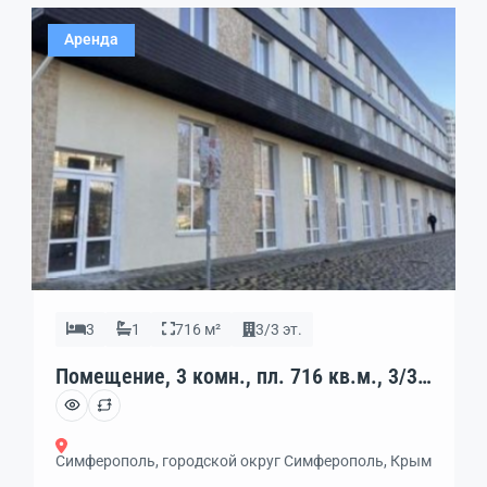
для офиса, шоу-рума, образовательного центра,
Аренда
клиники или креативного […]
3
1
716 м²
3/3 эт.
Помещение, 3 комн., пл. 716 кв.м., 3/3
эт., код: 462271
Симферополь, городской округ Симферополь, Крым