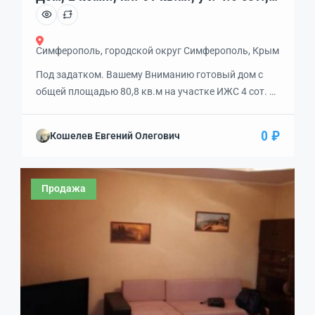
код: 457156
Симферополь, городской округ Симферополь, Крым
Под задатком. Вашему Вниманию готовый дом с
общей площадью 80,8 кв.м на участке ИЖС 4 сот. В
доме выполнен евроремонт: на полу постелен
ламинат, стены покрашены, натяжной потолок, в
0 ₽
Кошелев Евгений Олегович
спальнях радиаторы, автономное отопление В доме
удобная планировка: -прихожая 6кв.м -две спальни:
25 и 20 кв.м -кухня 15 кв.м -совмещеный санузел с
Продажа
унитазом, умывальником и большой […]