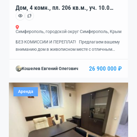
Дом, 4 комн., пл. 206 кв.м., уч. 10.0
сот., код: 462122
Симферополь, городской округ Симферополь, Крым
БЕЗ КОМИССИИ И ПЕРЕПЛАТ! Предлагаeм вашему
вниманию дом в живописном месте с отличным
видом на город на земельном участке 10 соток, у
Объездной улицы, ИДЕAЛЬHO как для
26 900 000 ₽
Кошелев Евгений Олегович
проживания, так и под СДАЧУ! Участок ровный, с
неперекрываемым видом. Присутствуют все
необходимые КОММУНИКАЦИИ: —
Аренда
электроснабжение; — магистральный газ по
границе; — водоснабжение; — […]