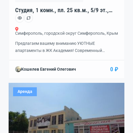
Студия, 1 комн., пл. 25 кв.м., 5/9 эт.,
код: 462270
Симферополь, городской округ Симферополь, Крым
Предлагаем вашему вниманию УЮТНЫЕ
апартаменты в ЖК Академия! Современный
ЖИЛОЙ КОМПЛЕКС с подземной стоянкой, состоит
из 4-ёх корпусов, между корпусами пристроены
0 ₽
Кошелев Евгений Олегович
стилобаты, в которых находятся КОММЕРЧЕСКИЕ
помещения: торговля, кафе, салоны красоты, услуги
и многое другое. На крышах стилобатов и на
Аренда
внутренней территории находятся детские и
спортивные площадки, скамейки, много мест для
отдыха спроектированы амфитеатром! […]