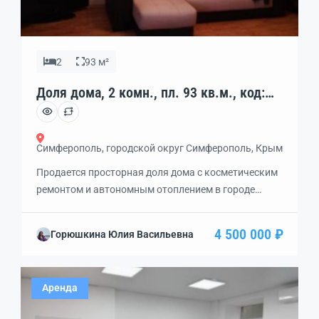
2
93 м²
Доля дома, 2 комн., пл. 93 кв.м., код:
462219
Симферополь, городской округ Симферополь, Крым
Продается просторная доля дома с косметическим
ремонтом и автономным отоплением в городе
Симферополе. Очень теплая и уютная, с общим
двором на шесть соседей. Есть гараж, где удобно
4 500 000 ₽
Горюшкина Юлия Васильевна
хранить личные вещи. В шаговой доступности —
центральный рынок, детский сад, школа, магазины,
кафе и аптеки. Общественный транспорт ходит во
Аренда
все районы города, рядом парки для отдыха.
Долевая […]