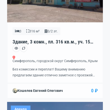
3
316 м²
0/2 эт.
Здание, 3 комн., пл. 316 кв.м., уч. 15
кв.м., код: 462249
Симферополь, городской округ Симферополь, Крым
Без комиссии и переплат! Вашему вниманию
предлагаем здание отлично заметное с проезжей
улицы, удобные подъездные пути и парковочные
места, есть место для разгрузки товара, находится
0 ₽
Кошелев Евгений Олегович
на территории торгового комплекса. Минимальный
срок аренды 11 месяцев. Достаточная
электрическая мощность — 3 фазы 20 кВт!Есть
Аренда