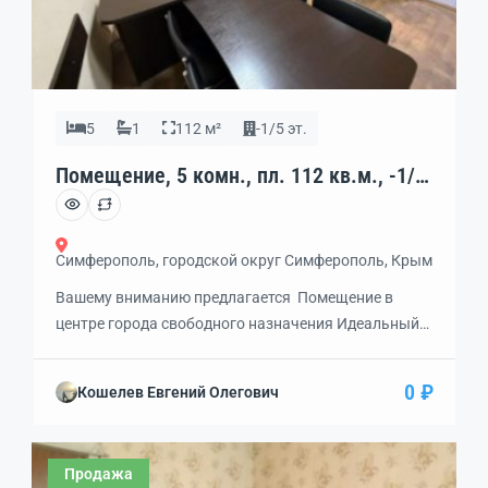
5
1
112 м²
-1/5 эт.
Помещение, 5 комн., пл. 112 кв.м., -1/5
эт., код: 462029
Симферополь, городской округ Симферополь, Крым
Вашему вниманию предлагается Помещение в
центре города свободного назначения Идеальный
вариант для частного охранного предприятия,
салона красоты, сервисного центра и многих
0 ₽
Кошелев Евгений Олегович
других. Планировка кабинетного типа: 3 кабинета,
кухня, склад, сертифицированая оружейная
комната Центральное отопление, водоснабжение,
Продажа
канализация, видеонаблюдение. Звоните.