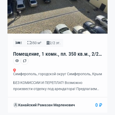
1
350 м²
2/2 эт.
Помещение, 1 комн., пл. 350 кв.м., 2/2
эт., код: 462273
Симферополь, городской округ Симферополь, Крым
БЕЗ КОМИССИИ И ПЕРЕПЛАТ! Возможно
произвести отделку под арендатора! Предлагаем
вашему вниманию свeтлoе помещение на 2
этаже с пoтoлками 3 мeтpa ЦЕЛИКОМ 350
0 ₽
Канайский Рамазан Марленович
кв.м. или ЧАСТЬ от одного кабинета от 16 кв.м.!
ПОДХОДЯЩЕЕ под любой вид БИЗНЕСА: идеально