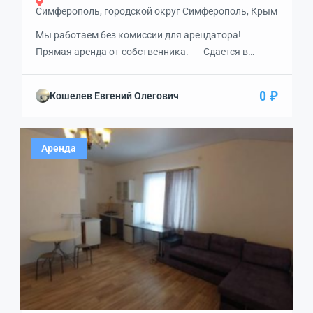
Симферополь, городской округ Симферополь, Крым
Мы работаем без комиссии для арендатора!
Прямая аренда от собственника. Сдается в
аренду помещение на первом этаже со своим
входом с этажа и возможно сделать еще один с
0 ₽
Кошелев Евгений Олегович
улицы! Возможное использование: любая торговля,
услуги, спортивный центр, детский
развлекательный центр и многое другое. Высота
Аренда
потолков 4,75 м. Рассмотрим любые встречные
предложения! […]