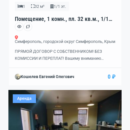
1
32 м²
1/1 эт.
Помещение, 1 комн., пл. 32 кв.м., 1/1
эт., код: 462185
Симферополь, городской округ Симферополь, Крым
ПРЯМОЙ ДОГОВОР С СОБСТВЕННИКОМ! БЕЗ
КОМИССИИ И ПЕРЕПЛАТ! Вашему вниманию
представлено помещение в здании на 1 линии на ул.
БОРОДИНА в удобном месте города! ПЛАНИРОВКА
0 ₽
Кошелев Евгений Олегович
УДОБНАЯ И ПРАКТИЧНАЯ открытая с правильной
прямоугольной формой, есть уборная. Звоните, с
удовольствием устроим показ!
Аренда