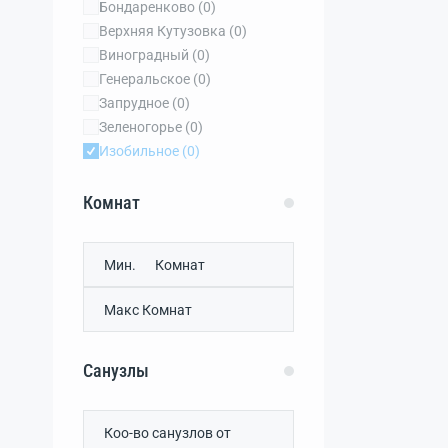
Бондаренково
(0)
Верхняя Кутузовка
(0)
Виноградный
(0)
Генеральское
(0)
Запрудное
(0)
Зеленогорье
(0)
Изобильное
(0)
Кипарисное
(0)
Лаванда
(0)
Комнат
Лавровое
(0)
Лазурное
(0)
Лучистое
(0)
Малореченское
(0)
Малый Маяк
(0)
Нижнее Запрудное
(0)
Нижняя Кутузовка
(0)
Санузлы
Партенит
(0)
Приветное
(0)
Пушкино
(0)