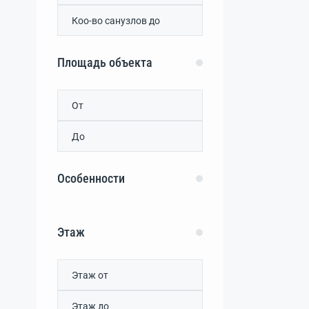
Розовый
(0)
Рыбачье
(0)
Семидворье
(0)
Солнечногорское
(0)
Площадь объекта
Утес
(0)
Чайка
(0)
Особенности
Этаж